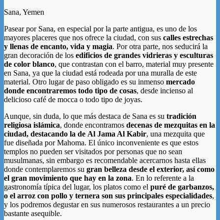
Sana, Yemen
Pasear por Sana, en especial por la parte antigua, es uno de los
mayores placeres que nos ofrece la ciudad, con sus
calles estrechas
y llenas de encanto, vida y magia
. Por otra parte, nos seducirá la
gran decoración de los
edificios de grandes vidrieras y esculturas
de color blanco
, que contrastan con el barro, material muy presente
en Sana, ya que la ciudad está rodeada por una muralla de este
material. Otro lugar de paso obligado es su inmenso
mercado
donde encontraremos todo tipo de cosas
, desde incienso al
delicioso café de mocca o todo tipo de joyas.
Aunque, sin duda, lo que más destaca de Sana es su
tradición
religiosa islámica
, donde encontramos
decenas de mezquitas en la
ciudad, destacando la de Al Jama Al Kabir
, una mezquita que
fue diseñada por Mahoma. El único inconveniente es que estos
templos no pueden ser visitados por personas que no sean
musulmanas, sin embargo es recomendable acercarnos hasta ellas
donde contemplaremos su
gran belleza desde el exterior, así como
el gran movimiento que hay en la zona
. En lo referente a la
gastronomía típica del lugar, los platos como el
puré de garbanzos,
o el arroz con pollo y ternera son sus principales especialidades
,
y los podremos degustar en sus numerosos restaurantes a un precio
bastante asequible.