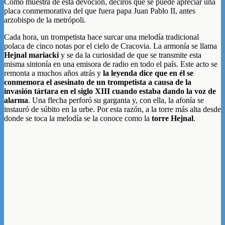
Como muestra de esta devoción, deciros que se puede apreciar una
placa conmemorativa del que fuera papa Juan Pablo II, antes
arzobispo de la metrópoli.
Cada hora, un trompetista hace surcar una melodía tradicional
polaca de cinco notas por el cielo de Cracovia. La armonía se llama
Hejnal mariacki
y se da la curiosidad de que se transmite esta
misma sintonía en una emisora de radio en todo el país. Este acto se
remonta a muchos años atrás y
la leyenda dice que en él se
conmemora el asesinato de un trompetista a causa de la
invasión tártara en el siglo XIII cuando estaba dando la voz de
alarma
. Una flecha perforó su garganta y, con ella, la afonía se
instauró de súbito en la urbe. Por esta razón, a la torre más alta desde
donde se toca la melodía se la conoce como la
torre Hejnal
.