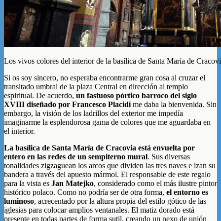
Los vivos colores del interior de la basílica de Santa María de Cracov
Si os soy sincero, no esperaba encontrarme gran cosa al cruzar el
transitado umbral de la plaza Central en dirección al templo
espiritual. De acuerdo,
un fastuoso pórtico barroco del siglo
XVIII diseñado por Francesco Placidi
me daba la bienvenida. Sin
embargo, la visión de los ladrillos del exterior me impedía
imaginarme la esplendorosa gama de colores que me aguardaba en
el interior.
La basílica de Santa María de Cracovia está envuelta por
entero en las redes de un sempiterno mural
. Sus diversas
tonalidades zigzaguean los arcos que dividen las tres naves e izan su
bandera a través del apuesto mármol. El responsable de este regalo
para la vista es
Jan Matejko
, considerado como el más ilustre pintor
histórico polaco. Como no podría ser de otra forma,
el entorno es
luminoso
, acrecentado por la altura propia del estilo gótico de las
iglesias para colocar amplios ventanales. El matiz dorado está
presente en todas partes de forma sutil, creando un nexo de unión