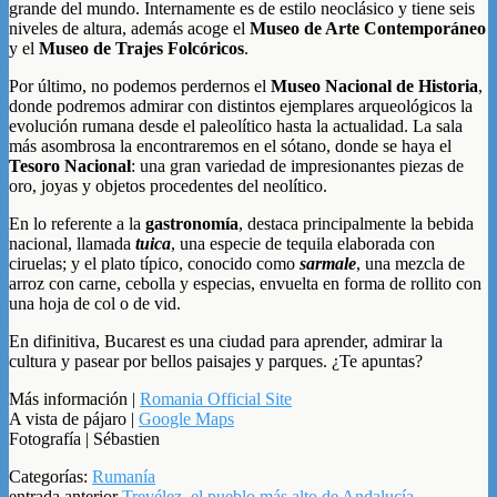
grande del mundo. Internamente es de estilo neoclásico y tiene seis
niveles de altura, además acoge el
Museo de Arte Contemporáneo
y el
Museo de Trajes Folcóricos
.
Por último, no podemos perdernos el
Museo Nacional de Historia
,
donde podremos admirar con distintos ejemplares arqueológicos la
evolución rumana desde el paleolítico hasta la actualidad. La sala
más asombrosa la encontraremos en el sótano, donde se haya el
Tesoro Nacional
: una gran variedad de impresionantes piezas de
oro, joyas y objetos procedentes del neolítico.
En lo referente a la
gastronomía
, destaca principalmente la bebida
nacional, llamada
tuica
, una especie de tequila elaborada con
ciruelas; y el plato típico, conocido como
sarmale
, una mezcla de
arroz con carne, cebolla y especias, envuelta en forma de rollito con
una hoja de col o de vid.
En difinitiva, Bucarest es una ciudad para aprender, admirar la
cultura y pasear por bellos paisajes y parques. ¿Te apuntas?
Más información |
Romania Official Site
A vista de pájaro |
Google Maps
Fotografía | Sébastien
Categorías:
Rumanía
entrada anterior
Trevélez, el pueblo más alto de Andalucía