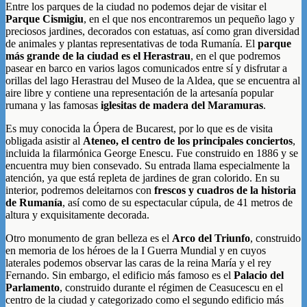
Entre los parques de la ciudad no podemos dejar de visitar el
Parque Cismigiu
, en el que nos encontraremos un pequeño lago y
preciosos jardines, decorados con estatuas, así como gran diversidad
de animales y plantas representativas de toda Rumanía. El
parque
más grande de la ciudad es el Herastrau
, en el que podremos
pasear en barco en
varios lagos comunicados entre sí y disfrutar a
orillas del lago Herastrau del Museo de la Aldea, que se encuentra al
aire libre y contiene una representación de la artesanía popular
rumana y las famosas
iglesitas de madera del Maramuras
.
Es muy conocida la Ópera de Bucarest, por lo que es de visita
obligada asistir al
Ateneo, el centro de los principales conciertos
,
incluida la filarmónica George Enescu. Fue construido en 1886 y se
encuentra muy bien consevado. Su entrada llama especialmente la
atención, ya que está repleta de jardines de gran colorido. En su
interior, podremos deleitarnos con
frescos y cuadros de la historia
de Rumanía
, así como de su espectacular cúpula, de 41 metros de
altura y exquisitamente decorada.
Otro monumento de gran belleza es el
Arco del Triunfo
, construido
en memoria de los héroes de la I Guerra Mundial y en cuyos
laterales podemos observar las caras de la reina María y el rey
Fernando. Sin embargo, el edificio más famoso es el
Palacio del
Parlamento
, construido durante el régimen de Ceasucescu en el
centro de la ciudad y categorizado como el segundo edificio más