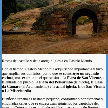
Restos del castillo y de la antigua Iglesia en Castelo Mendo
Con el tiempo, Castelo Mendo fue adquiriendo importancia y tuvo
que ampliar sus dominios, por lo que
se construyó un segundo
recinto
, más exterior en el que se sitúan la
Plaza de San Vicente
, a
la entrada del pueblo, la
Plaza del Pelourinho
(la picota), la
Casa
da Cámara
(el Ayuntamiento) y la actual
iglesia
, la de
San Vicente
o La Misericordia
.
El núcleo urbano es bastante pequeño, conformado por estrechas y
empinadas calles que se entrecruzan siguiendo los caprichos del
terreno. Como en la mayoría de pueblos de esta zona de Portugal,