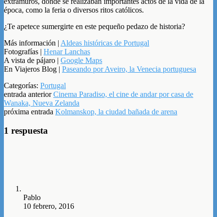
extramuros, donde se realizaban importantes actos de la vida de la
época, como la feria o diversos ritos católicos.
¿Te apetece sumergirte en este pequeño pedazo de historia?
Más información |
Aldeas históricas de Portugal
Fotografías |
Henar Lanchas
A vista de pájaro |
Google Maps
En Viajeros Blog |
Paseando por Aveiro, la Venecia portuguesa
Categorías:
Portugal
entrada anterior
Cinema Paradiso, el cine de andar por casa de
Wanaka, Nueva Zelanda
próxima entrada
Kolmanskop, la ciudad bañada de arena
1 respuesta
Pablo
10 febrero, 2016