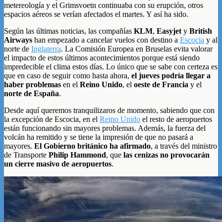
metereología y el Grimsvoetn continuaba con su erupción, otros
espacios aéreos se verían afectados el martes. Y así ha sido.
Según las últimas noticias, las compañías
KLM
,
Easyjet
y
British
Airways
han empezado a cancelar vuelos con destino a
Escocia
y al
norte de
Inglaterra
. La Comisión Europea en Bruselas evita valorar
el impacto de estos últimos acontecimientos porque está siendo
impredecible el clima estos días. Lo único que se sabe con certeza es
que en caso de seguir como hasta ahora,
el jueves podría llegar a
haber problemas
en el
Reino Unido
, el
oeste de Francia
y el
norte de España
.
Desde aquí queremos tranquilizaros de momento, sabiendo que con
la excepción de Escocia, en el
Reino Unido
el resto de aeropuertos
están funcionando sin mayores problemas. Además, la fuerza del
volcán ha remitido y se tiene la impresión de que no pasará a
mayores.
El Gobierno británico ha afirmado
, a través del ministro
de Transporte
Philip Hammond
, que
las cenizas no provocarán
un cierre masivo de aeropuertos
.