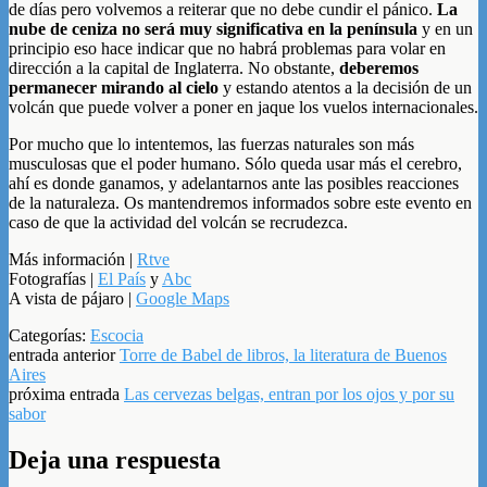
de días pero volvemos a reiterar que no debe cundir el pánico.
La
nube de ceniza no será muy significativa en la península
y en un
principio eso hace indicar que no habrá problemas para volar en
dirección a la capital de Inglaterra. No obstante,
deberemos
permanecer mirando al cielo
y estando atentos a la decisión de un
volcán que puede volver a poner en jaque los vuelos internacionales.
Por mucho que lo intentemos, las fuerzas naturales son más
musculosas que el poder humano. Sólo queda usar más el cerebro,
ahí es donde ganamos, y adelantarnos ante las posibles reacciones
de la naturaleza. Os mantendremos informados sobre este evento en
caso de que la actividad del volcán se recrudezca.
Más información |
Rtve
Fotografías |
El País
y
Abc
A vista de pájaro |
Google Maps
Categorías:
Escocia
entrada anterior
Torre de Babel de libros, la literatura de Buenos
Aires
próxima entrada
Las cervezas belgas, entran por los ojos y por su
sabor
Deja una respuesta