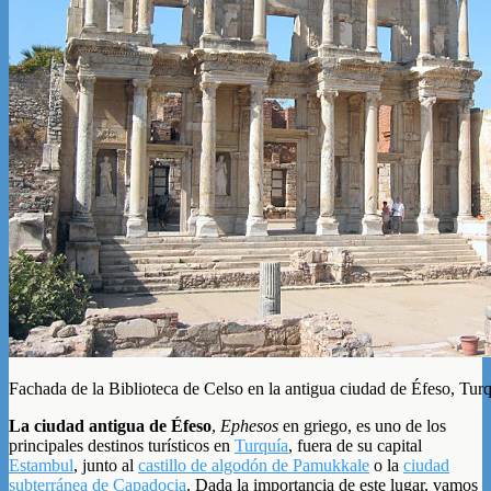
Fachada de la Biblioteca de Celso en la antigua ciudad de Éfeso, Tur
La ciudad antigua de Éfeso
,
Ephesos
en griego, es uno de los
principales destinos turísticos en
Turquía
, fuera de su capital
Estambul
, junto al
castillo de algodón de Pamukkale
o la
ciudad
subterránea de Capadocia
. Dada la importancia de este lugar, vamos