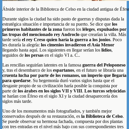
Ábside interior de la Biblioteca de Celso en la ciudad antigua de Éfes
Durante siglos la ciudad ha sido pasto de guerras y disputas dada la
estratégica situación e importancia de su puerto. Se dice que
los
primeros habitantes de la zona
fueron los
léleges
,
expulsados por
las tropas del mencionado rey Androclo
que crearían la villa. Más
tarde sería
el rey Creso quien haría la guerra a los jonios
. Poco
les duraría la alegría:
los cimenios invadieron el Asia Menor
llegando hasta aquí. Los siguientes en llegar serían los
lidios
,
seguidos de
los persas
en el siglo VI a. C..
Las rencillas seguirían latentes en la famosa
guerra del Peloponeso
y, tras el desembarco de los
espartanos
, en el futuro se libraría una
cruenta lucha por parte de los romanos, un imperio que llegaría
para quedarse
. Su hegemonía duró varios siglos hasta que el
desgaste propio de su civilización haría posible la conquista por
parte de
los árabes en los siglos VII y VIII
.
Los turcos selyúcidas
se harían con Éfeso en el siglo XI y la ciudad desaparecería dos
siglos más tarde.
Uno de los monumentos más fotografiados, y también mejor
conservados después de su restauración, es
la Biblioteca de Celso
.
Se puede observar su hermosa fachada, compuesta por dos plantas
con tres entradas en el nivel más bajo con sus correspondientes tres