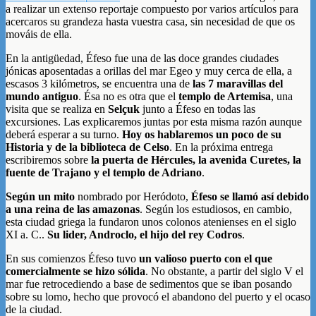
a realizar un extenso reportaje compuesto por varios artículos para
acercaros su grandeza hasta vuestra casa, sin necesidad de que os
mováis de ella.
En la antigüedad, Éfeso fue una de las doce grandes ciudades
jónicas aposentadas a orillas del mar Egeo y muy cerca de ella, a
escasos 3 kilómetros, se encuentra una de
las 7 maravillas del
mundo antiguo
. Ésa no es otra que el
templo de Artemisa
, una
visita que se realiza en
Selçuk
junto a Éfeso en todas las
excursiones. Las explicaremos juntas por esta misma razón aunque
deberá esperar a su turno.
Hoy os hablaremos un poco de su
Historia y de la biblioteca de Celso
. En la próxima entrega
escribiremos sobre
la puerta de Hércules, la avenida Curetes, la
fuente de Trajano y el templo de Adriano
.
Según un mito
nombrado por Heródoto,
Éfeso se llamó así debido
a una reina de las amazonas
. Según los estudiosos, en cambio,
esta ciudad griega la fundaron unos colonos atenienses en el siglo
XI a. C..
Su lider, Androclo, el hijo del rey Codros
.
En sus comienzos Éfeso tuvo
un valioso puerto con el que
comercialmente se hizo sólida
. No obstante, a partir del siglo V el
mar fue retrocediendo a base de sedimentos que se iban posando
sobre su lomo, hecho que provocó el abandono del puerto y el ocaso
de la ciudad.