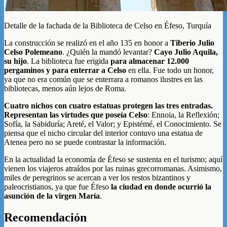
Detalle de la fachada de la Biblioteca de Celso en Éfeso, Turquía
La construcción se realizó en el año 135 en honor a
Tiberio Julio
Celso Polemeano
. ¿Quién la mandó levantar?
Cayo Julio Aquila,
su hijo
. La biblioteca fue erigida
para almacenar 12.000
pergaminos y para enterrar a Celso
en ella. Fue todo un honor,
ya que no era común que se enterrara a romanos ilustres en las
bibliotecas, menos aún lejos de Roma.
Cuatro nichos con cuatro estatuas protegen las tres entradas.
Representan las virtudes que poseía Celso
: Ennoia, la Reflexión;
Sofía, la Sabiduría; Areté, el Valor; y Epistémé, el Conocimiento. Se
piensa que el nicho circular del interior contuvo una estatua de
Atenea pero no se puede contrastar la información.
En la actualidad la economía de Éfeso se sustenta en el turismo; aquí
vienen los viajeros atraídos por las ruinas grecorromanas. Asimismo,
miles de peregrinos se acercan a ver los restos bizantinos y
paleocristianos, ya que fue Éfeso
la ciudad en donde ocurrió la
asunción de la virgen María
.
Recomendación