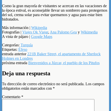
Como la gran mayoría de visitantes se acercan en las vacaciones de
la época estival, es aconsejable llevar un sombrero para protegernos
del sol, crema solar para evitar quemarnos y agua para estar bien
hidratados.
Más información |
Wikipedia
Fotografías |
Viajes Ok Viajar
,
Ana Palomo Gea
y
Wikimedia
A vista de pájaro |
Google Maps
Categorías:
Turquía
Etiquetas:
Éfeso
entrada anterior
221B Baker Street, el apartamento de Sherlock
Holmes en Londres
próxima entrada
Bienvenidos a Júzcar, el pueblo de los Pitufos
Deja una respuesta
Tu dirección de correo electrónico no será publicada.
Los campos
obligatorios están marcados con
*
Comentario
*