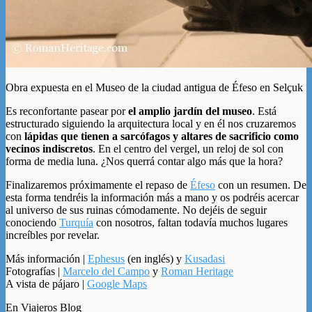
Obra expuesta en el Museo de la ciudad antigua de Éfeso en Selçuk
Es reconfortante pasear por
el amplio jardín del museo
. Está
estructurado siguiendo la arquitectura local y en él nos cruzaremos
con
lápidas que tienen a sarcófagos y altares de sacrificio como
vecinos indiscretos
. En el centro del vergel, un reloj de sol con
forma de media luna. ¿Nos querrá contar algo más que la hora?
Finalizaremos próximamente el repaso de
Éfeso
con un resumen. De
esta forma tendréis la información más a mano y os podréis acercar
al universo de sus ruinas cómodamente. No dejéis de seguir
conociendo
Turquía
con nosotros, faltan todavía muchos lugares
increíbles por revelar.
Más información |
Ephesus
(en inglés) y
Kusadasi
Fotografías |
Marcelo del Campo
y
Roman Heritage
A vista de pájaro |
Google Maps
En Viajeros Blog