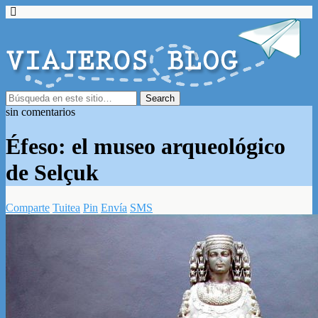
sin comentarios
Éfeso: el museo arqueológico
de Selçuk
Comparte
Tuitea
Pin
Envía
SMS