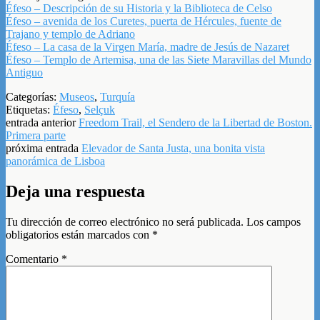
Éfeso – Descripción de su Historia y la Biblioteca de Celso
Éfeso – avenida de los Curetes, puerta de Hércules, fuente de
Trajano y templo de Adriano
Éfeso – La casa de la Virgen María, madre de Jesús de Nazaret
Éfeso – Templo de Artemisa, una de las Siete Maravillas del Mundo
Antiguo
Categorías:
Museos
,
Turquía
Etiquetas:
Éfeso
,
Selçuk
entrada anterior
Freedom Trail, el Sendero de la Libertad de Boston.
Primera parte
próxima entrada
Elevador de Santa Justa, una bonita vista
panorámica de Lisboa
Deja una respuesta
Tu dirección de correo electrónico no será publicada.
Los campos
obligatorios están marcados con
*
Comentario
*