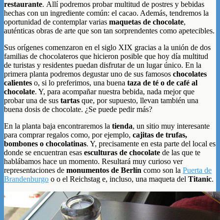
restaurante
. Allí podremos probar multitud de postres y bebidas
hechas con un ingrediente común: el cacao. Además, tendremos la
oportunidad de contemplar varias
maquetas de chocolate
,
auténticas obras de arte que son tan sorprendentes como apetecibles.
Sus orígenes comenzaron en el siglo XIX gracias a la unión de dos
familias de chocolateros que hicieron posible que hoy día multitud
de turistas y residentes puedan disfrutar de un lugar único. En la
primera planta podremos degustar uno de sus famosos
chocolates
calientes
o, si lo preferimos, una buena
taza de té o de café al
chocolate
. Y, para acompañar nuestra bebida, nada mejor que
probar una de sus
tartas
que, por supuesto, llevan también una
buena dosis de chocolate. ¿Se puede pedir más?
En la planta baja encontraremos la
tienda
, un sitio muy interesante
para comprar regalos como, por ejemplo,
cajitas de trufas,
bombones o chocolatinas
. Y, precisamente en esta parte del local es
donde se encuentran esas
esculturas de chocolate
de las que te
hablábamos hace un momento. Resultará muy curioso ver
representaciones de
monumentos de Berlín
como son la
Puerta de
Brandenburgo
o o el Reichstag e, incluso, una maqueta del
Titanic
.