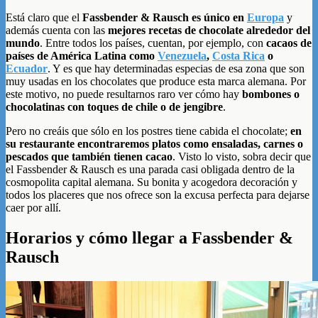
Está claro que el
Fassbender & Rausch es único en
Europa
y
además cuenta con las
mejores recetas de chocolate alrededor del
mundo
. Entre todos los países, cuentan, por ejemplo, con
cacaos de
países de América Latina como
Venezuela
,
Costa Rica
o
Ecuador
. Y es que hay determinadas especias de esa zona que son
muy usadas en los chocolates que produce esta marca alemana. Por
este motivo, no puede resultarnos raro ver cómo hay
bombones o
chocolatinas con toques de chile o de jengibre
.
Pero no creáis que sólo en los postres tiene cabida el chocolate;
en
su restaurante encontraremos platos como ensaladas, carnes o
pescados que también tienen cacao
. Visto lo visto, sobra decir que
el Fassbender & Rausch es una parada casi obligada dentro de la
cosmopolita capital alemana. Su bonita y acogedora decoración y
todos los placeres que nos ofrece son la excusa perfecta para dejarse
caer por allí.
Horarios y cómo llegar a Fassbender &
Rausch