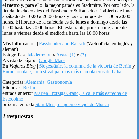
el
metro
y, para ello, la mejor parada es Stadtmitte. Por otro lado, la
tienda de chocolates del Fassbender & Rausch está abierta de lunes
a sábado de 10:00 a 20:00 horas y los domingos de 11:00 a 20:00
horas. El horario de la cafetería es de lunes a domingo desde las
11:00 hasta las 20:00 horas. El restaurante, por su parte, abre de
lunes a viernes desde el mediodía hasta las 18:00 horas.
Más información |
Fassbender and Rausch
(Web oficial en inglés y
alemán)
Fotografías |
Mcdemoura
y
Ayaaa (1)
y
(2)
A vista de pájaro |
Google Maps
En
Viajeros Blog
|
Siegessäule, la columna de la victoria de Berlín
y
Eurochocolate, un festival para los más chocolateros de Italia
Categorías:
Alemania
,
Gastronomía
Etiquetas:
Berlín
entrada anterior
Marten Trotzigs Gränd, la calle más estrecha de
Estocolmo
próxima entrada
Stari Most, el 'puente viejo' de Mostar
2 respuestas