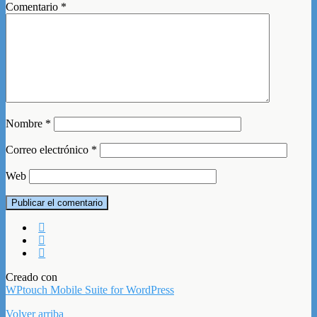
Comentario
*
Nombre
*
Correo electrónico
*
Web
Creado con
WPtouch Mobile Suite for WordPress
Volver arriba