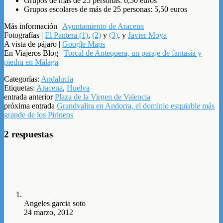
Grupos de más de 25 personas: 6,50 euros
Grupos escolares de más de 25 personas: 5,50 euros
Más información |
Ayuntamiento de Aracena
Fotografías |
El Pantera (1)
,
(2)
y
(3)
, y
Javier Moya
A vista de pájaro |
Google Maps
En Viajeros Blog |
Torcal de Antequera, un paraje de fantasía y
piedra en Málaga
Categorías:
Andalucía
Etiquetas:
Aracena
,
Huelva
entrada anterior
Plaza de la Virgen de Valencia
próxima entrada
Grandvalira en Andorra, el dominio esquiable más
grande de los Pirineos
2 respuestas
Angeles garcia soto
24 marzo, 2012