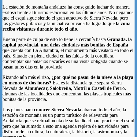
La estación de montaña andaluza ha conseguido luchar de manera
exitosa frente al turismo estacional en los últimos años. No negamos
que el esquí sigue siendo el gran atractivo de Sierra Nevada, pero
los gestores públicos y la iniciativa privada ha logrado que
la zona
reciba visitantes durante todo el año.
Buena parte de culpa de esto lo tiene la cercanía hasta
Granada, la
capital provincial, una delas ciudades más bonitas de España
que cuenta con La Alhambra, el monumento más visitado en todo el
país. Situado en plena ciudad en las faldas de la cordillera,
contemplar sus palacios nazaríes es una visita obligada cuando se
pasan unos días en la provincia.
Rizando aún más el rizo,
¿por qué no pasar de la nieve a la playa
en menos de dos horas?
Esa es la distancia que separa Sierra
Nevada de
Almuñecar, Salobreña, Motril o Castell de Ferro
,
algunas de las localidades que concentran las playas tropicales más
bonitas de la provincia.
Los planes para
conocer Sierra Nevada
abarcan todo el año, la
estación de montaña es un punto turístico de relevancia para
Andalucía que se retroalimenta de su facilidad para practicar el esquí
pero que ha sumado a esto una agenda repleta de actividades para
disfrutar de la cultura, la naturaleza, la historia, la astronomía y la