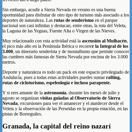
Sin embargo, acudir a Sierra Nevada en verano es una buena
oportunidad para disfrutar de otro tipo de turismo más asociado a los
deportes de naturaleza. Las
rutas de senderismo
en el parque
nacional son casi infinitas y destacan, entre otras, la ruta del Veleta,
la Laguna de las Yeguas, Fuente Alta o Virgen de las Nieves.
Muy relacionado con esta actividad está la
ascensión al Mulhacén
,
el pico más alto en la Península Ibérica o recorre
r la Integral de los
3.000
, un itinerario senderista y de montañismo que permite conocer
las cumbres más famosas de Sierra Nevada por encima de los 3.000
metros.
Deporte y naturaleza es todo un pack en este espacio privilegiado de
Andalucía, pues a todas estas actividades puedes sumar
rafting,
rutas de cicloturismo, espeleología e incluso parapente.
Y si eres amante de la
astronomía
, durante los meses de julio y
agosto se organizan
visitas guiadas al Observatorio de Sierra
Nevada
, excursiones para ver el amanecer y el atardecer desde el
Veleta y la observación de las Perseidas en la propia estación, en las
pistas de Borreguiles.
Granada, la capital del reino nazarí