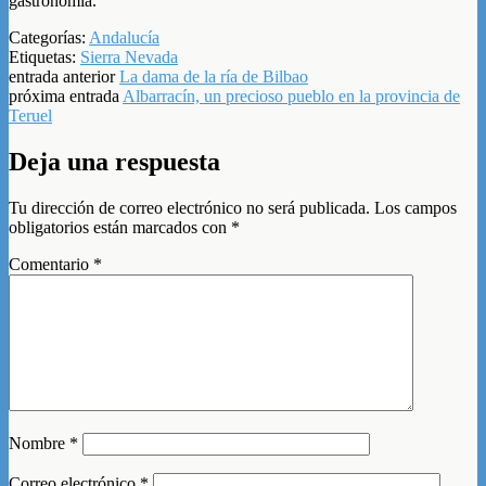
gastronomía.
Categorías:
Andalucía
Etiquetas:
Sierra Nevada
entrada anterior
La dama de la ría de Bilbao
próxima entrada
Albarracín, un precioso pueblo en la provincia de
Teruel
Deja una respuesta
Tu dirección de correo electrónico no será publicada.
Los campos
obligatorios están marcados con
*
Comentario
*
Nombre
*
Correo electrónico
*