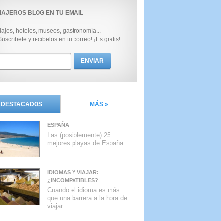
IAJEROS BLOG EN TU EMAIL
iajes, hoteles, museos, gastronomía...
Suscríbete y recíbelos en tu correo! ¡Es gratis!
DESTACADOS
MÁS »
ESPAÑA
Las (posiblemente) 25
mejores playas de España
IDIOMAS Y VIAJAR:
¿INCOMPATIBLES?
Cuando el idioma es más
que una barrera a la hora de
viajar