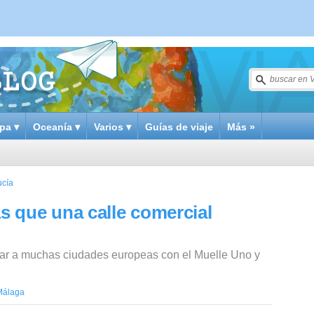
pa ▾
Oceanía ▾
Varios ▾
Guías de viaje
Más »
ucía
 que una calle comercial
rar a muchas ciudades europeas con el Muelle Uno y
Málaga