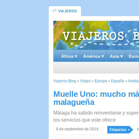
VIAJEROS
África ▾
América ▾
Asia ▾
Euro
Viajeros Blog
»
Viajes
»
Europa
»
España
»
Andal
Muelle Uno: mucho más
malagueña
Málaga ha sabido reinventarse y supe
los servicios que este ofrece
9 de septiembre de 2014
Etiquetas