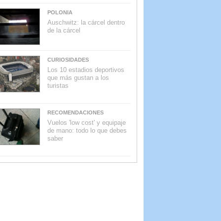
POLONIA
Auschwitz: la cárcel dentro
de la cárcel
CURIOSIDADES
Los 10 estadios deportivos
que más gustan a los
turistas
RECOMENDACIONES
Vuelos 'low cost' y equipaje
de mano: todo lo que debes
saber