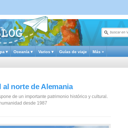
pa ▾
Oceanía ▾
Varios ▾
Guías de viaje
Más »
l al norte de Alemania
ne de un importante patrimonio histórico y cultural.
la humanidad desde 1987