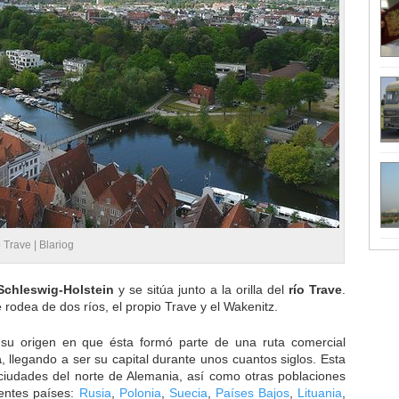
o Trave |
Blariog
Schleswig-Holstein
y se sitúa junto a la orilla del
río Trave
.
 rodea de dos ríos, el propio Trave y el Wakenitz.
su origen en que ésta formó parte de una ruta comercial
a
, llegando a ser su capital durante unos cuantos siglos. Esta
ciudades del norte de Alemania, así como otras poblaciones
rentes países:
Rusia
,
Polonia
,
Suecia
,
Países Bajos
,
Lituania
,