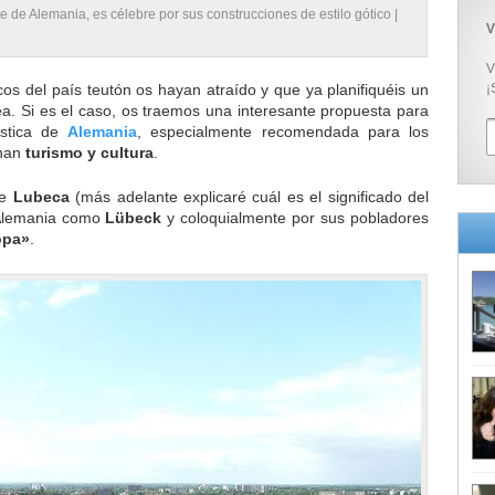
e de Alemania, es célebre por sus construcciones de estilo gótico |
V
V
icos del país teutón os hayan atraído y que ya planifiquéis un
¡
pea. Si es el caso, os traemos una interesante propuesta para
ística de
Alemania
, especialmente recomendada para los
únan
turismo y cultura
.
de
Lubeca
(más adelante explicaré cuál es el significado del
 Alemania como
Lübeck
y coloquialmente por sus pobladores
opa»
.