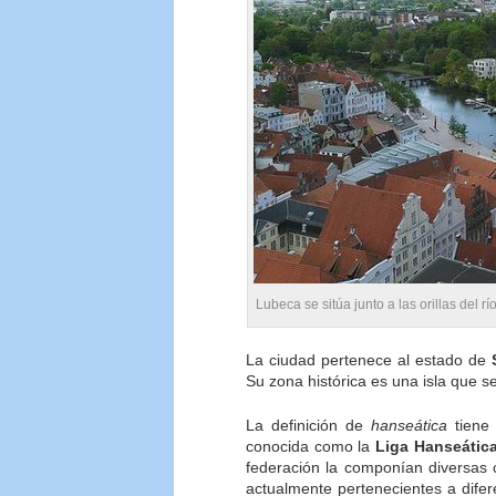
Lubeca se sitúa junto a las orillas del rí
La ciudad pertenece al estado de
Su zona histórica es una isla que se
La definición de
hanseática
tiene 
conocida como la
Liga Hanseátic
federación la componían diversas 
actualmente pertenecientes a dife