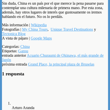
Sin duda, China es un país por el que merece la pena pasarse para
contemplar una cultura milenaria de primera mano. Por esta zona,
además, hay otros lugares de interés que gustosamente os iremos
hablando en el futuro. No os lo perdáis.
Más información |
Wikipedia
Fotografías |
My China Tours
,
Unique Travel Destinations
y
Tectonica Blog
A vista de pájaro |
Google Maps
Categorías:
China
Etiquetas:
Gansu
entrada anterior
Acuario Churaumi de Okinawa, el más grande de
Japón
próxima entrada
Grand Place, la principal plaza de Bruselas
1 respuesta
Arturo Aranda