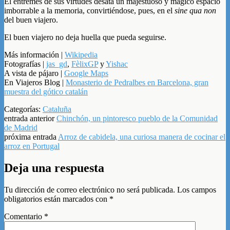
El entremés de sus virtudes desata un majestuoso y mágico espacio
imborrable a la memoria, convirtiéndose, pues, en el
sine qua non
del buen viajero.
El buen viajero no deja huella que pueda seguirse.
Más información |
Wikipedia
Fotografías |
jas_gd
,
FèlixGP
y
Yishac
A vista de pájaro |
Google Maps
En Viajeros Blog |
Monasterio de Pedralbes en Barcelona, gran
muestra del gótico catalán
Categorías:
Cataluña
entrada anterior
Chinchón, un pintoresco pueblo de la Comunidad
de Madrid
próxima entrada
Arroz de cabidela, una curiosa manera de cocinar el
arroz en Portugal
Deja una respuesta
Tu dirección de correo electrónico no será publicada.
Los campos
obligatorios están marcados con
*
Comentario
*