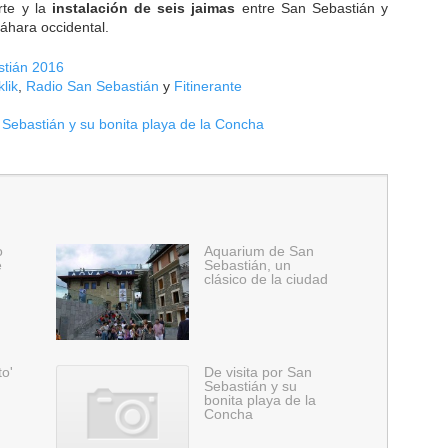
rte y la
instalación de seis jaimas
entre San Sebastián y
áhara occidental.
tián 2016
klik
,
Radio San Sebastián
y
Fitinerante
 Sebastián y su bonita playa de la Concha
o
Aquarium de San
e
Sebastián, un
clásico de la ciudad
to'
De visita por San
Sebastián y su
bonita playa de la
Concha