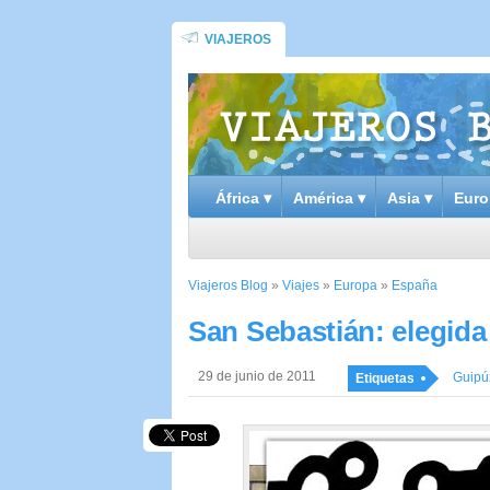
VIAJEROS
África ▾
América ▾
Asia ▾
Euro
Viajeros Blog
»
Viajes
»
Europa
»
España
San Sebastián: elegida
29 de junio de 2011
Guipú
Etiquetas