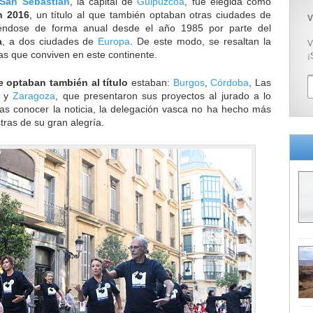
San Sebastián
, la capital de
Guipúzcoa
, fue elegida como
n 2016
, un título al que también optaban otras ciudades de
V
diéndose de forma anual desde el año 1985 por parte del
a
, a dos ciudades de
Europa
. De este modo, se resaltan la
V
ras que conviven en este continente.
¡
 optaban también al título
estaban:
Burgos
,
Córdoba
, Las
y
Zaragoza
, que presentaron sus proyectos al jurado a lo
ras conocer la noticia, la delegación vasca no ha hecho más
stras de su gran alegría.