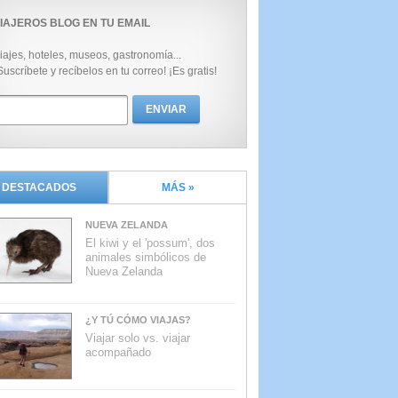
IAJEROS BLOG EN TU EMAIL
iajes, hoteles, museos, gastronomía...
Suscríbete y recíbelos en tu correo! ¡Es gratis!
DESTACADOS
MÁS »
NUEVA ZELANDA
El kiwi y el 'possum', dos
animales simbólicos de
Nueva Zelanda
¿Y TÚ CÓMO VIAJAS?
Viajar solo vs. viajar
acompañado