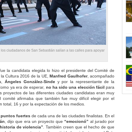
, los ciudadanos de San Sebastián salían a las calles para apoyar
ue la candidata elegida lo hizo el presidente del Comité de
 la Cultura 2016 de la UE,
Manfred Gaulhofer
, acompañado
ra,
Ángeles González-Sinde
y por la representante de la
Como ya era de esperar,
no ha sido una elección fácil
para
os proyectos de las diferentes ciudades candidatas eran muy
 comité afirmaba que también fue muy difícil elegir por el
total, 16 y por la expectación de los medios.
s
puntos fuertes
de cada una de las ciudades finalistas. En el
ián
, dijo que era un proyecto que
“emocionó”
al jurado por
historia de violencia”
. También creen que el hecho de que