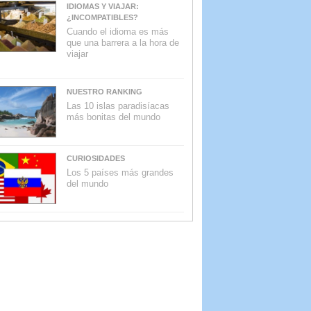
IDIOMAS Y VIAJAR:
¿INCOMPATIBLES?
Cuando el idioma es más
que una barrera a la hora de
viajar
NUESTRO RANKING
Las 10 islas paradisíacas
más bonitas del mundo
CURIOSIDADES
Los 5 países más grandes
del mundo