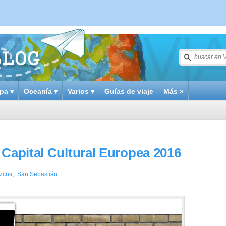
pa ▾
Oceanía ▾
Varios ▾
Guías de viaje
Más »
 Capital Cultural Europea 2016
zcoa
,
San Sebastián