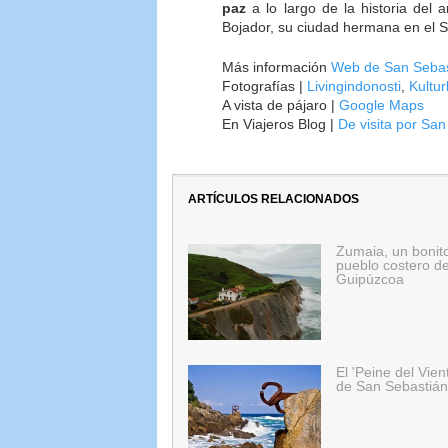
paz
a lo largo de la historia del a
Bojador, su ciudad hermana en el S
Más información
Web de San Sebas
Fotografías |
Livingindonosti
,
Kultur
A vista de pájaro |
Google Maps
En Viajeros Blog |
De visita por San
ARTÍCULOS RELACIONADOS
Zumaia, un bonit
pueblo costero d
Guipúzcoa
El 'Peine del Vien
de San Sebastián