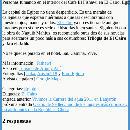
Personas fumando en el interior del Café El Fishawi en El Cairo, Egi
La capital de Egipto no tiene desperdicio. Es una maraña de
callejuelas que esperan huérfanas a que las descubramos con
nuestros ojos, manos y oídos.
El Cairo
ya no es tierra de antiguos
faraones pero sí que es sede de historias interesantes. Siguiendo con
la obra de Naguib Mahfuz, os recomiendo otras dos de sus novelas
para acercaros un poco más a sus costumbres:
Trilogía de El Cairo
y
Jan el-Jalili
.
No te quedes parado en el hotel. Sal. Camina. Vive.
Más información |
Fishawi
Visto en
Turismo de Aquí y Allí
Fotografías |
Itaka
,
Ansam518
y
Foro Egipto
A vista de pájaro |
Google Maps
Categorías:
Egipto
Etiquetas:
El Cairo
entrada anterior
Vivimos la Carrera del agua 2011 en Lanjarón
próxima entrada
Osario de Sedlec, uno de los lugares más curiosos y
escalofriantes de la República Checa
2 respuestas