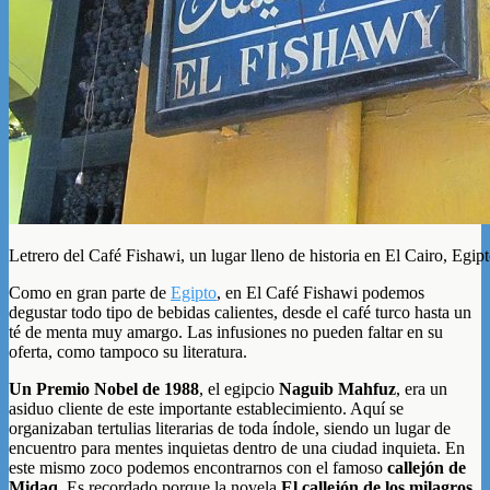
Letrero del Café Fishawi, un lugar lleno de historia en El Cairo, Egip
Como en gran parte de
Egipto
, en El Café Fishawi podemos
degustar todo tipo de bebidas calientes, desde el café turco hasta un
té de menta muy amargo. Las infusiones no pueden faltar en su
oferta, como tampoco su literatura.
Un Premio Nobel de 1988
, el egipcio
Naguib Mahfuz
, era un
asiduo cliente de este importante establecimiento. Aquí se
organizaban tertulias literarias de toda índole, siendo un lugar de
encuentro para mentes inquietas dentro de una ciudad inquieta. En
este mismo zoco podemos encontrarnos con el famoso
callejón de
Midaq
. Es recordado porque la novela
El callejón de los milagros
,