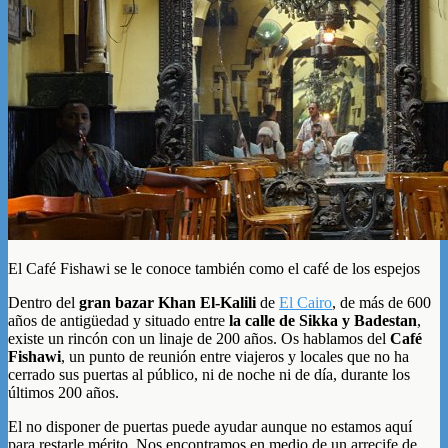
El Café Fishawi se le conoce también como el café de los espejos
Dentro del
gran bazar Khan El-Kalili
de
El Cairo
, de más de 600
años de antigüedad y situado entre
la calle de Sikka y Badestan
,
existe un rincón con un linaje de 200 años. Os hablamos del
Café
Fishawi
, un punto de reunión entre viajeros y locales que no ha
cerrado sus puertas al público, ni de noche ni de día, durante los
últimos 200 años.
El no disponer de puertas puede ayudar aunque no estamos aquí
para restarle mérito. Nos encontramos en medio de un arrecife de