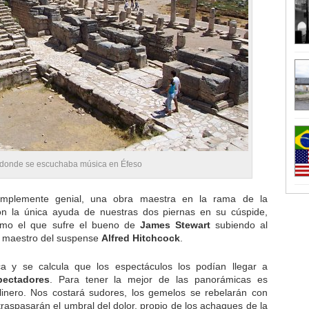
 donde se escuchaba música en Éfeso
mplemente genial, una obra maestra en la rama de la
con la única ayuda de nuestras dos piernas en su cúspide,
omo el que sufre el bueno de
James Stewart
subiendo al
l maestro del suspense
Alfred Hitchcock
.
a y se calcula que los espectáculos los podían llegar a
pectadores
. Para tener la mejor de las panorámicas es
linero. Nos costará sudores, los gemelos se rebelarán con
raspasarán el umbral del dolor, propio de los achaques de la