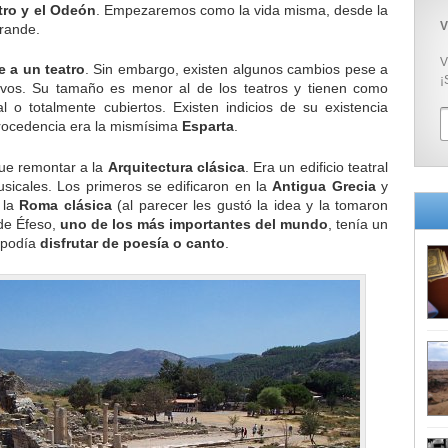
tro y el Odeón
. Empezaremos como la vida misma, desde la
V
rande.
V
 a un teatro
. Sin embargo, existen algunos cambios pese a
¡
vos. Su tamaño es menor al de los teatros y tienen como
ial o totalmente cubiertos. Existen indicios de su existencia
 procedencia era la mismísima
Esparta
.
ue remontar a la
Arquitectura clásica
. Era un edificio teatral
icales. Los primeros se edificaron en la
Antigua Grecia
y
 la
Roma clásica
(al parecer les gustó la idea y la tomaron
de Éfeso,
uno de los más importantes del mundo
, tenía un
e podía
disfrutar de poesía o canto
.