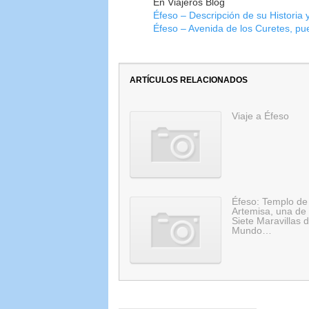
En Viajeros Blog
Éfeso – Descripción de su Historia y
Éfeso – Avenida de los Curetes, pu
ARTÍCULOS RELACIONADOS
Viaje a Éfeso
Éfeso: Templo de
Artemisa, una de 
Siete Maravillas d
Mundo…