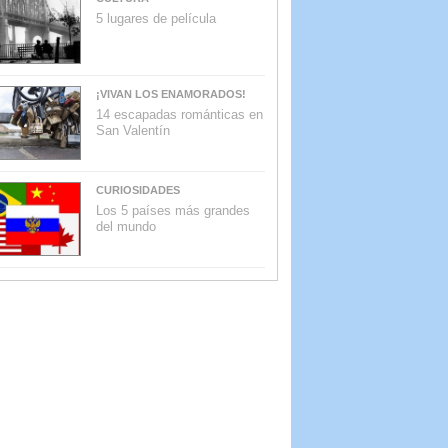
5 lugares de película
¡VIVAN LOS ENAMORADOS!
14 escapadas románticas en
San Valentín
CURIOSIDADES
Los 5 países más grandes
del mundo