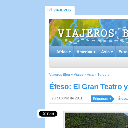
VIAJEROS
África ▾
América ▾
Asia ▾
Euro
Viajeros Blog
»
Viajes
»
Asia
»
Turquía
Éfeso: El Gran Teatro 
20 de junio de 2011
Éfeso
Etiquetas