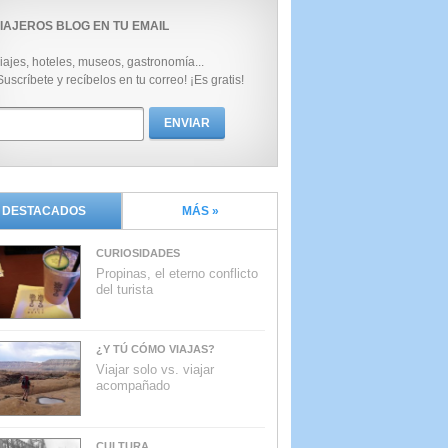
IAJEROS BLOG EN TU EMAIL
iajes, hoteles, museos, gastronomía...
Suscríbete y recíbelos en tu correo! ¡Es gratis!
DESTACADOS
MÁS »
CURIOSIDADES
Propinas, el eterno conflicto
del turista
¿Y TÚ CÓMO VIAJAS?
Viajar solo vs. viajar
acompañado
CULTURA