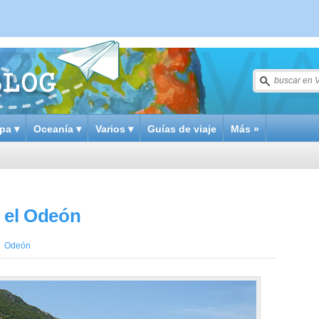
pa ▾
Oceanía ▾
Varios ▾
Guías de viaje
Más »
y el Odeón
,
Odeón