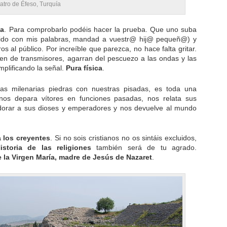
atro de Éfeso, Turquía
ca
. Para comprobarlo podéis hacer la prueba. Que uno suba
ncido con mis palabras, mandad a vuestr@ hij@ pequeñ@) y
ros al público. Por increíble que parezca, no hace falta gritar.
cen de transmisores, agarran del pescuezo a las ondas y las
mplificando la señal.
Pura física
.
las milenarias piedras con nuestras pisadas, es toda una
o nos depara vítores en funciones pasadas, nos relata sus
adorar a sus dioses y emperadores y nos devuelve al mundo
 los creyentes
. Si no sois cristianos no os sintáis excluidos,
storia de las religiones
también será de tu agrado.
 la Virgen María, madre de Jesús de Nazaret
.