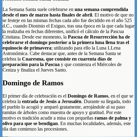
La Semana Santa suele celebrarse en
una semana comprendida
desde el mes de marzo hasta finales de abril
. El motivo de que no
se festeje en las mismas fechas cada año fue decidido en el año 525
d.C., cuando Dionisio el Exiguo, tras una época en la que cada lugar
la realizaba en fechas diferentes, unificó el cálculo de la Pascua
Cristiana. Desde ese momento, la
Pascua de Resurrección ha de
celebrarse el domingo posterior a la primera luna llena tras el
equinocio de primavera
; utilizando para ello la Luna LLena
Astronómica. Cabe destacar que, antes de la Semana Santa se
celebra la
Cuaresma, que consiste en cuarenta días de
preparación para la Pascua
y que comienza el Miércoles de
Ceniza y finaliza el Jueves Santo.
Domingo de Ramos
El primer día de celebración es el
Domingo de Ramos
, en el que se
celebra la
entrada de Jesús a Jerusalén
. Durante su llegada, todo
el pueblo lo acogió y amparó gratamente, arrojándole al su paso
ramitas de árboles como muestra de apoyo y gratitud. Por este
motivo es tradición acudir a misa con pequeñas
ramas de palma y
olivo para que se bendigan
. En muchas localidades, además, este
día dan comienzo las procesiones.