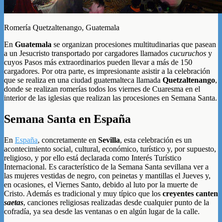
Romería Quetzaltenango, Guatemala
En
Guatemala
se organizan procesiones multitudinarias que pasean
a un Jesucristo transportado por cargadores llamados
cucuruchos
y
cuyos Pasos más extraordinarios pueden llevar a más de 150
cargadores. Por otra parte, es impresionante asistir a la celebración
que se realiza en una ciudad guatemalteca llamada
Quetzaltenango
,
donde se realizan romerías todos los viernes de Cuaresma en el
interior de las iglesias que realizan las procesiones en Semana Santa.
Semana Santa en España
En
España
, concretamente en
Sevilla
, esta celebración es un
acontecimiento social, cultural, económico, turístico y, por supuesto,
religioso, y por ello está declarada como Interés Turístico
Internacional. Es característico de la Semana Santa sevillana ver a
las mujeres vestidas de negro, con peinetas y mantillas el Jueves y,
en ocasiones, el Viernes Santo, debido al luto por la muerte de
Cristo. Además es tradicional y muy típico que los
creyentes canten
saetas
, canciones religiosas realizadas desde cualquier punto de la
cofradía, ya sea desde las ventanas o en algún lugar de la calle.