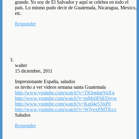
grande. Yo soy de El Salvador y aquí se celebra en todo el
país. Lo mismo pudo decir de Guatemala, Nicaragua, Mexico,
etc.
Responder
walter
15 diciembre, 2011
Impresionante España, saludos
os invito a ver videos semana santa Guatemala
http://www.youtube.com/watch?v=TKhgdapVaXg
http://www.youtube.com/watch?v=mMz0FhEDsyw
http://www.youtube.com/watch?v=Kq04e53jsP0
http://www.youtube.com/watch?v=WJyexPMTKco
Saludos
Responder