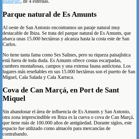
BlauParc
, de 4 estrellas.
Parque natural de Es Amunts
Al oeste de San Antonio encontramos un paraje natural muy
destacable de Ibiza. Se trata del parque natural de Es Amunts, que
abarca unas 15.000 hectáreas y alcanza hasta la costa este de San
Carlos.
No tiene tanta fama como Ses Salines, pero su riqueza paisajística
está fuera de toda duda. Es Amunts ofrece costas escarpadas,
cumbres montañosas, campos y una extensa fauna autóctona. Los
lugares más reseñables en sus 15.000 hectáreas son el puerto de San
Miguel, Cala Salada y Cala Xarraca.
Cova de Can Marçá, en Port de Sant
Miquel
Sin abandonar el área de influencia de Es Amunts y San Antonio,
otra zona imprescindible en Ibiza es la cueva o cova de Can Marçá,
que tiene más de 100.000 años de antigüedad. Durante siglos, este
espacio fue utilizado como almacén para mercancías de
contrabando.