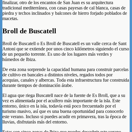
finalizar, otro de los encantos de San Juan es su arquitectura
tradicional mediterránea, con casas payesas de cal blanca, casas de
piedra y techos inclinados y balcones de hierro forjado poblados de
macetas.
Broll de Buscatell
Broll de Buscatell o Es Broll de Buscatell es un valle cerca de Sant
Antoni que se extiende por unos cinco kilómetros siguiendo el curso
de un pequeño torrente. Es uno de los lugares más verdes y
húmedos de Ibiza.
De esta zona sorprende la capacidad humana para construir parcelas
de cultivo en bancales a distintos niveles, regados todos por
acequias, canales y albercas. Toda esta infraestructura fue construida
durante tiempos de dominación árabe.
El agua que riega Buscatell nace de la fuente de Es Broll, que a su
vez es alimentada por el acuífero más importante de la isla. Este
entorno, único en la isla, todavía está poco frecuentado por el
turismo masivo, así que es una buena oportunidad para conocerlo
este verano. Incluso si puedes acudir en primavera, tras la época de
lluvias, disfrutarás más del entorno.
Estas son cinco zonas de Ibiza que puedes descubrir este verano.