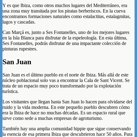
Y es que Ibiza, como otros muchos lugares del Mediterráneo, era
una zona muy transitada por los piratas berberiscos. En la cueva
encontramos formaciones naturales como estalactitas, estalagmitas,
lagos y cascadas.
Can Marçá es, junto a Ses Fontanelles, uno de los mejores lugares
en la Isla Blanca para disfrutar de la espeleología. En esta última,
Ses Fontanelles, podrás disfrutar de una impactante colección de
pinturas rupestres.
San Juan
San Juan es el último pueblo en el norte de Ibiza. Más allá de este
núcleo poblacional solo vas a encontrar la Cala de Sant Vicent. Se
trata de un espacio muy poco transformado por la explotación
turística.
Los visitantes que llegan hasta San Juan lo hacen para olvidarse del
ruido y la vida moderna. En este pequeño pueblo descubren cómo
era la Ibiza de hace no muchas décadas. Es un espacio rural que
sirve como sede a muchas empresas de agroturismo.
También hay una amplia comunidad hippie que sigue conservando
la esencia de esa primera Ibiza que descubrieron hace 50 años. Para