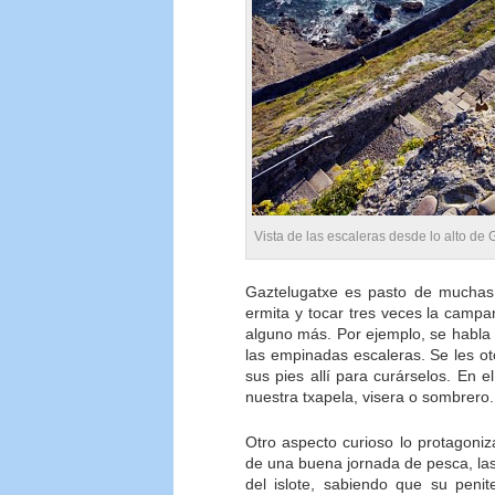
Vista de las escaleras desde lo alto de
Gaztelugatxe es pasto de muchas t
ermita y tocar tres veces la camp
alguno más. Por ejemplo, se habla
las empinadas escaleras. Se les o
sus pies allí para curárselos. En
nuestra txapela, visera o sombrero.
Otro aspecto curioso lo protagoni
de una buena jornada de pesca, las 
del islote, sabiendo que su peni