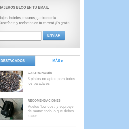
IAJEROS BLOG EN TU EMAIL
iajes, hoteles, museos, gastronomía...
Suscríbete y recíbelos en tu correo! ¡Es gratis!
DESTACADOS
MÁS »
GASTRONOMÍA
3 platos no aptos para todos
los paladares
RECOMENDACIONES
Vuelos 'low cost' y equipaje
de mano: todo lo que debes
saber