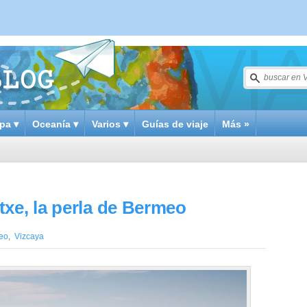
pa ▾
Oceanía ▾
Varios ▾
Guías de viaje
Más »
xe, la perla de Bermeo
eo
,
Vizcaya