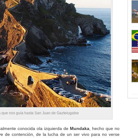
za que nos guía hasta San Juan de Gaztelugatxe
ialmente conocida ola izquierda de
Mundaka
, hecho que no
e de contención, de la lucha de un ser vivo para no verse