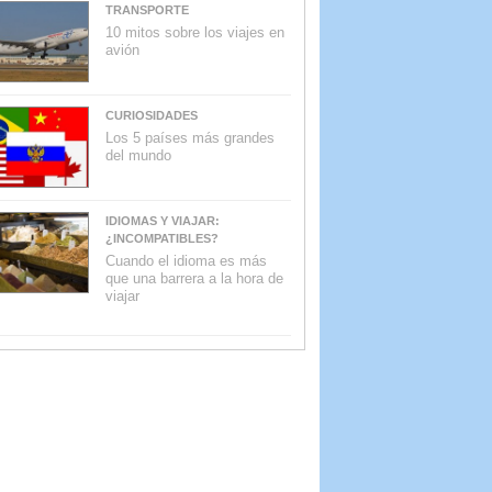
TRANSPORTE
10 mitos sobre los viajes en
avión
CURIOSIDADES
Los 5 países más grandes
del mundo
IDIOMAS Y VIAJAR:
¿INCOMPATIBLES?
Cuando el idioma es más
que una barrera a la hora de
viajar