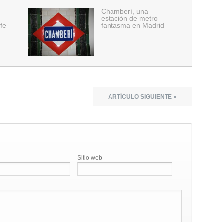
Chamberí, una
estación de metro
 fe
fantasma en Madrid
ARTÍCULO SIGUIENTE »
Sitio web