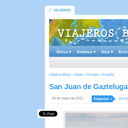
VIAJEROS
África ▾
América ▾
Asia ▾
Euro
Viajeros Blog
»
Viajes
»
Europa
»
España
San Juan de Gaztelugat
28 de mayo de 2011
Berm
Etiquetas