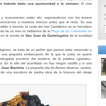
sin haberle dado una oportunidad a lo cercano
. El cine
V
V
os y monumentos están ahí, esperándonos con los brazos
¡
conocernos a nosotros mismos antes que al resto. En ese
cidido a hacerlo, la costa del mar Cantábrico es un hervidero
 más de un mes os hablamos de la
Playa de las Catedrales de
on le ermita de
San Juan de Gaztelugatxe
de la localidad
genes, se trata de un peñón que parece estar amarrado a
, una pequeña embarcación de la que la costa no quiere
elugatxe proviene del euskera, de la palabra «gaztelu»,
oca. En lo alto del acantilado no hay ningún castillo y sí una
n Juan Bautista
. La pequeña isla de Aketxe observa, cautiva,
s de una escultura de piedra obra de la bravura del oleaje