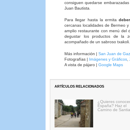
consiguen quedarse embarazadas 
Juan Bautista.
Para llegar hasta la ermita
deber
cercanas localidades de Bermeo y 
amplio restaurante con menú del d
degustar los productos de la z
acompañado de un sabroso txakoli.
Más información |
San Juan de Gaz
Fotografías |
Imágenes y Gráficos
,
A vista de pájaro |
Google Maps
ARTÍCULOS RELACIONADOS
¿Quieres conoce
España? Haz el
Camino de Santi