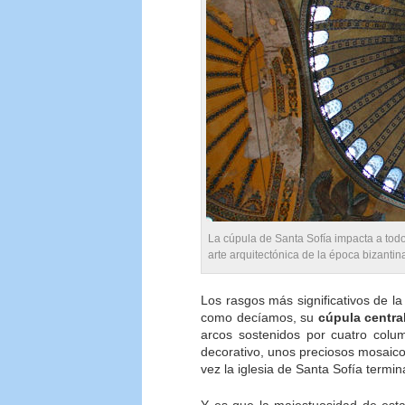
La cúpula de Santa Sofía impacta a tod
arte arquitectónica de la época bizantin
Los rasgos más significativos de l
como decíamos, su
cúpula centra
arcos sostenidos por cuatro colu
decorativo, unos preciosos mosaic
vez la iglesia de Santa Sofía term