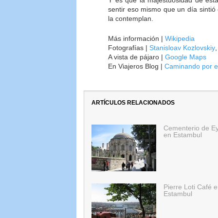
Y es que la majestuosidad de est
sentir eso mismo que un día sintió
la contemplan.
Más información |
Wikipedia
Fotografías |
Stanisloav Kozlovskiy
A vista de pájaro |
Google Maps
En Viajeros Blog |
Caminando por e
ARTÍCULOS RELACIONADOS
Cementerio de E
en Estambul
Pierre Loti Café 
Estambul