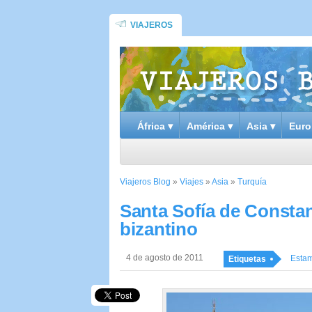
VIAJEROS
África ▾
América ▾
Asia ▾
Euro
Viajeros Blog
»
Viajes
»
Asia
»
Turquía
Santa Sofía de Constant
bizantino
4 de agosto de 2011
Esta
Etiquetas