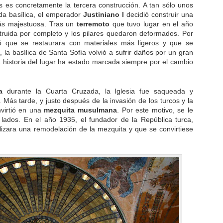
 es concretamente la tercera construcción. A tan sólo unos
nda basílica, el emperador
Justiniano I
decidió construir una
ás majestuosa. Tras un
terremoto
que tuvo lugar en el año
struida por completo y los pilares quedaron deformados. Por
ó que se restaurara con materiales más ligeros y que se
 la basílica de Santa Sofía volvió a sufrir daños por un gran
La historia del lugar ha estado marcada siempre por el cambio
a
durante la Cuarta Cruzada, la Iglesia fue saqueada y
. Más tarde, y justo después de la invasión de los turcos y la
nvirtió en una
mezquita musulmana
. Por este motivo, se le
lados. En el año 1935, el fundador de la República turca,
izara una remodelación de la mezquita y que se convirtiese