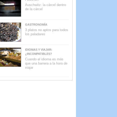
Auschwitz: la cárcel dentro
de la cárcel
GASTRONOMÍA
3 platos no aptos para todos
los paladares
IDIOMAS Y VIAJAR:
¿INCOMPATIBLES?
Cuando el idioma es más
que una barrera a la hora de
viajar