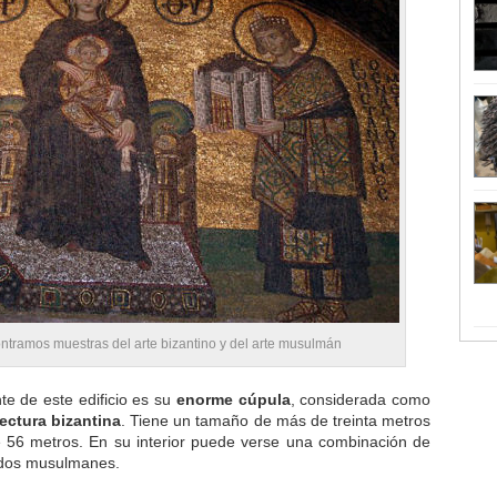
ontramos muestras del arte bizantino y del arte musulmán
te de este edificio es su
enorme cúpula
, considerada como
tectura bizantina
. Tiene un tamaño de más de treinta metros
e 56 metros. En su interior puede verse una combinación de
rados musulmanes.