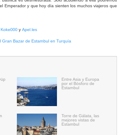
a basílica es desmesurada. Sólo acudiendo a ella podremos
 el Emperador y que hoy día sienten los muchos viajeros que
,
Koke000
y
Apel.les
l Gran Bazar de Estambul en Turquía
yüp
Entre Asia y Europa
por el Bósforo de
Estambul
en
Torre de Gálata, las
mejores vistas de
Estambul