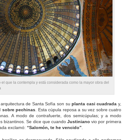
o el que la contempla y está considerada como la mayor obra del
a
a arquitectura de Santa Sofía son su
planta casi cuadrada
y,
l sobre pechinas
. Esta cúpula reposa a su vez sobre cuatro
mnas. A modo de contrafuerte, dos semicúpulas; y a modo
os bizantinos. Se dice que cuando
Justiniano
vio por primera
inada exclamó:
“Salomón, te he vencido”
.