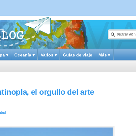
pa ▾
Oceanía ▾
Varios ▾
Guías de viaje
Más »
inopla, el orgullo del arte
mbul