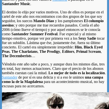
Santander Music
.
El destino lo elijo por varios motivos. Uno de ellos es porque en el
cartel de este año nos encontramos con dos grupos de los que soy
seguidor, los suecos
Mando Diao
y los pamploneses
El columpio
asesino
; y otro porque me trae recuerdos pasados. Corría el año
2006 (cómo llueve el tiempo) y por aquel entonces se le conocía
como
Santander Summer Festival
. Fue especial y al mismo
tiempo emotivo, porque ver por primera vez a los
Sexy Sadie
tocar
fue un subidón. Lástima que ése, justamente ése, fuera su último
concierto. El cartel era simplemente irrepetible:
Him
,
Black Eyed
Peas
,
The Charlatans
,
The Prodigy
,
Editors
,
Primal Scream
,
The Decemberists
…
Viéndolo este año sabe a poco, y aunque dura los mismos días, tres
en total, hay menos actuaciones. Claro que el precio de los abonos
también cuestan casi la mitad.
Lo mejor de todo es la localización
.
Santander
de por sí es una delicia y si a eso le unimos
una campa
como la de la Magdalena
para un acontecimiento musical, no hay
excusas para no acercarnos.