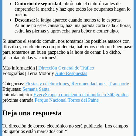
Cinturón de seguridad
: abróchate el cinturón antes de
emprender la marcha y haz que todos los ocupantes hagan lo
mismo.
Descansa
: la fatiga aparece cuando menos te lo esperas.
Aunque no estés cansado, haz una parada corta cada 2 horas,
estira las piernas y aprovecha para beber o comer algo.
Si usamos el sentido común, nos tomamos los posibles atascos con
filosofía y conducimos con prudencia, habremos dado un buen paso
para tomarnos un buen gazpacho a la hora de cenar. Lo dicho,
¡disfrutad de las vacaciones!
Más información |
Dirección General de Tráfico
Fotografías | Terra Motor y
Auto Respuestas
Categorías:
Fiestas y celebraciones
,
Recomendaciones
,
Transporte
Etiquetas:
Semana Santa
entrada anterior
EveryScape, conociendo el mundo en 360 grados
próxima entrada
Parque Nacional Torres del Paine
Deja una respuesta
Tu dirección de correo electrónico no será publicada.
Los campos
obligatorios están marcados con
*