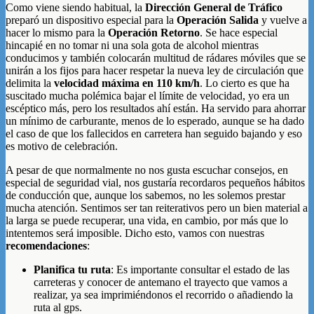
Como viene siendo habitual, la
Dirección General de Tráfico
preparó un dispositivo especial para la
Operación Salida
y vuelve a
hacer lo mismo para la
Operación Retorno
. Se hace especial
hincapié en no tomar ni una sola gota de alcohol mientras
conducimos y también colocarán multitud de rádares móviles que se
unirán a los fijos para hacer respetar la nueva ley de circulación que
delimita la
velocidad máxima en 110 km/h
. Lo cierto es que ha
suscitado mucha polémica bajar el límite de velocidad, yo era un
escéptico más, pero los resultados ahí están. Ha servido para ahorrar
un mínimo de carburante, menos de lo esperado, aunque se ha dado
el caso de que los fallecidos en carretera han seguido bajando y eso
es motivo de celebración.
A pesar de que normalmente no nos gusta escuchar consejos, en
especial de seguridad vial, nos gustaría recordaros pequeños hábitos
de conducción que, aunque los sabemos, no les solemos prestar
mucha atención. Sentimos ser tan reiterativos pero un bien material a
la larga se puede recuperar, una vida, en cambio, por más que lo
intentemos será imposible. Dicho esto, vamos con nuestras
recomendaciones
:
Planifica tu ruta
: Es importante consultar el estado de las
carreteras y conocer de antemano el trayecto que vamos a
realizar, ya sea imprimiéndonos el recorrido o añadiendo la
ruta al gps.