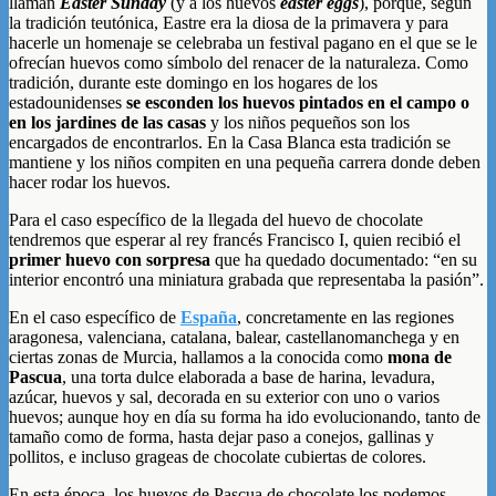
llaman
Easter Sunday
(y a los huevos
easter eggs
), porque, según
la tradición teutónica, Eastre era la diosa de la primavera y para
hacerle un homenaje se celebraba un festival pagano en el que se le
ofrecían huevos como símbolo del renacer de la naturaleza. Como
tradición, durante este domingo en los hogares de los
estadounidenses
se esconden los huevos pintados en el campo o
en los jardines de las casas
y los niños pequeños son los
encargados de encontrarlos. En la Casa Blanca esta tradición se
mantiene y los niños compiten en una pequeña carrera donde deben
hacer rodar los huevos.
Para el caso específico de la llegada del huevo de chocolate
tendremos que esperar al rey francés Francisco I, quien recibió el
primer huevo con sorpresa
que ha quedado documentado: “en su
interior encontró una miniatura grabada que representaba la pasión”.
En el caso específico de
España
, concretamente en las regiones
aragonesa, valenciana, catalana, balear, castellanomanchega y en
ciertas zonas de Murcia, hallamos a la conocida como
mona de
Pascua
, una torta dulce elaborada a base de harina, levadura,
azúcar, huevos y sal, decorada en su exterior con uno o varios
huevos; aunque hoy en día su forma ha ido evolucionando, tanto de
tamaño como de forma, hasta dejar paso a conejos, gallinas y
pollitos, e incluso grageas de chocolate cubiertas de colores.
En esta época, los huevos de Pascua de chocolate los podemos