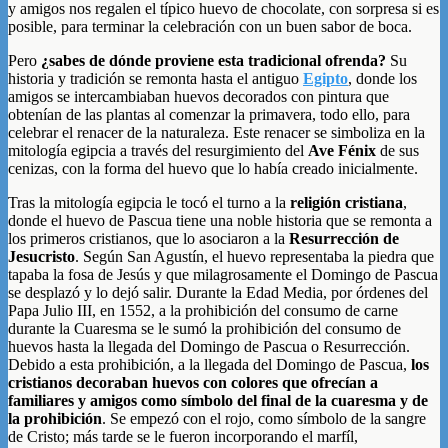
y amigos nos regalen el típico huevo de chocolate, con sorpresa si es
posible, para terminar la celebración con un buen sabor de boca.
Pero
¿sabes de dónde proviene esta tradicional ofrenda?
Su
historia y tradición se remonta hasta el antiguo
Egipto
, donde los
amigos se intercambiaban huevos decorados con pintura que
obtenían de las plantas al comenzar la primavera, todo ello, para
celebrar el renacer de la naturaleza. Este renacer se simboliza en la
mitología egipcia a través del resurgimiento del
Ave Fénix
de sus
cenizas, con la forma del huevo que lo había creado inicialmente.
Tras la mitología egipcia le tocó el turno a la
religión cristiana
,
donde el huevo de Pascua tiene una noble historia que se remonta a
los primeros cristianos, que lo asociaron a la
Resurrección de
Jesucristo
. Según San Agustín, el huevo representaba la piedra que
tapaba la fosa de Jesús y que milagrosamente el Domingo de Pascua
se desplazó y lo dejó salir. Durante la Edad Media, por órdenes del
Papa Julio III, en 1552, a la prohibición del consumo de carne
durante la Cuaresma se le sumó la prohibición del consumo de
huevos hasta la llegada del Domingo de Pascua o Resurrección.
Debido a esta prohibición, a la llegada del Domingo de Pascua,
los
cristianos decoraban huevos con colores que ofrecían a
familiares y amigos como símbolo del final de la cuaresma y de
la prohibición
. Se empezó con el rojo, como símbolo de la sangre
de Cristo; más tarde se le fueron incorporando el marfíl,