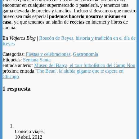
encontrar en cualquier supermercado o pastelería, y tenemos una
gama elevada de precios y tamaños. Incluso si deseamos que nuestro
huevo sea más especial
podemos hacerlo nosotros mismos en
casa
, ya que tenemos un sinfín de
recetas
en internet y libros de
cocina.
En
Viajeros Blog
|
Roscón de Reyes, historia y tradición en el día de
Reyes
Categorías:
Fiestas y celebraciones
,
Gastronomía
Etiquetas:
Semana Santa
entrada anterior
Museo del Barça, el tour futbolístico del Camp Nou
próxima entrada
'The Bean', la alubia gigante que te espera en
Chicago
1 respuesta
Consejo viajes
10 abril, 2012