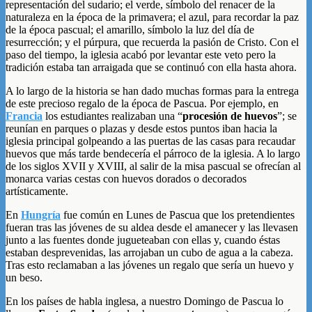
representación del sudario; el verde, símbolo del renacer de la
naturaleza en la época de la primavera; el azul, para recordar la paz
de la época pascual; el amarillo, símbolo la luz del día de
resurrección; y el púrpura, que recuerda la pasión de Cristo. Con el
paso del tiempo, la iglesia acabó por levantar este veto pero la
tradición estaba tan arraigada que se continuó con ella hasta ahora.
A lo largo de la historia se han dado muchas formas para la entrega
de este precioso regalo de la época de Pascua. Por ejemplo, en
Francia
los estudiantes realizaban una “
procesión de huevos
”; se
reunían en parques o plazas y desde estos puntos iban hacia la
iglesia principal golpeando a las puertas de las casas para recaudar
huevos que más tarde bendecería el párroco de la iglesia. A lo largo
de los siglos XVII y XVIII, al salir de la misa pascual se ofrecían al
monarca varias cestas con huevos dorados o decorados
artísticamente.
En
Hungría
fue común en Lunes de Pascua que los pretendientes
fueran tras las jóvenes de su aldea desde el amanecer y las llevasen
junto a las fuentes donde jugueteaban con ellas y, cuando éstas
estaban desprevenidas, las arrojaban un cubo de agua a la cabeza.
Tras esto reclamaban a las jóvenes un regalo que sería un huevo y
un beso.
En los países de habla inglesa, a nuestro Domingo de Pascua lo