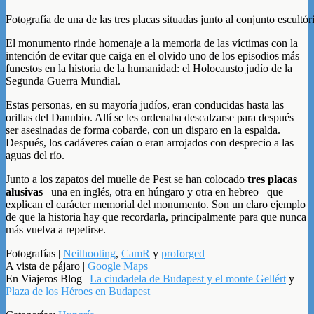
Fotografía de una de las tres placas situadas junto al conjunto escultór
El monumento rinde homenaje a la memoria de las víctimas con la
intención de evitar que caiga en el olvido uno de los episodios más
funestos en la historia de la humanidad: el Holocausto judío de la
Segunda Guerra Mundial.
Estas personas, en su mayoría judíos, eran conducidas hasta las
orillas del Danubio. Allí se les ordenaba descalzarse para después
ser asesinadas de forma cobarde, con un disparo en la espalda.
Después, los cadáveres caían o eran arrojados con desprecio a las
aguas del río.
Junto a los zapatos del muelle de Pest se han colocado
tres placas
alusivas
–una en inglés, otra en húngaro y otra en hebreo– que
explican el carácter memorial del monumento. Son un claro ejemplo
de que la historia hay que recordarla, principalmente para que nunca
más vuelva a repetirse.
Fotografías |
Neilhooting
,
CamR
y
proforged
A vista de pájaro |
Google Maps
En Viajeros Blog |
La ciudadela de Budapest y el monte Gellért
y
Plaza de los Héroes en Budapest