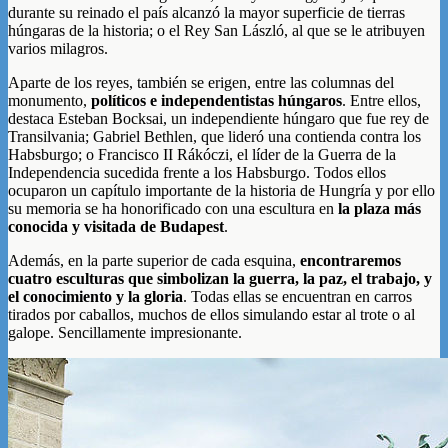
durante su reinado el país alcanzó la mayor superficie de tierras
húngaras de la historia; o el Rey San László, al que se le atribuyen
varios milagros.
Aparte de los reyes, también se erigen, entre las columnas del
monumento,
políticos e independentistas húngaros
. Entre ellos,
destaca Esteban Bocksai, un independiente húngaro que fue rey de
Transilvania; Gabriel Bethlen, que lideró una contienda contra los
Habsburgo; o Francisco II Rákóczi, el líder de la Guerra de la
Independencia sucedida frente a los Habsburgo. Todos ellos
ocuparon un capítulo importante de la historia de Hungría y por ello
su memoria se ha honorificado con una escultura en
la plaza más
conocida y visitada de Budapest
.
Además, en la parte superior de cada esquina,
encontraremos
cuatro esculturas que simbolizan la guerra, la paz, el trabajo, y
el conocimiento y la gloria
. Todas ellas se encuentran en carros
tirados por caballos, muchos de ellos simulando estar al trote o al
galope. Sencillamente impresionante.