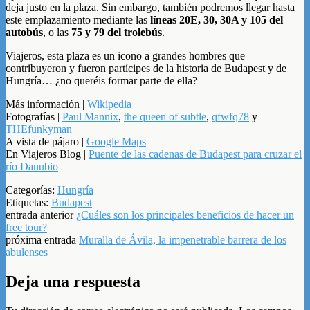
deja justo en la plaza. Sin embargo, también podremos llegar hasta
este emplazamiento mediante las
líneas 20E, 30, 30A y 105 del
autobús
, o las
75 y 79 del trolebús
.
Viajeros, esta plaza es un icono a grandes hombres que
contribuyeron y fueron partícipes de la historia de Budapest y de
Hungría… ¿no queréis formar parte de ella?
Más información |
Wikipedia
Fotografías |
Paul Mannix
,
the queen of subtle
,
qfwfq78
y
THEfunkyman
A vista de pájaro |
Google Maps
En Viajeros Blog |
Puente de las cadenas de Budapest para cruzar el
río Danubio
Categorías:
Hungría
Etiquetas:
Budapest
entrada anterior
¿Cuáles son los principales beneficios de hacer un
free tour?
próxima entrada
Muralla de Ávila, la impenetrable barrera de los
abulenses
Deja una respuesta