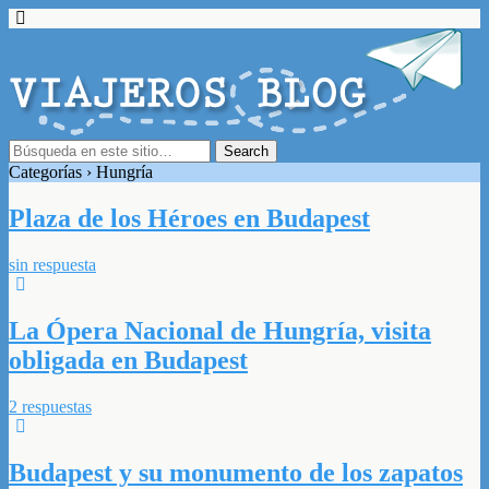
Categorías ›
Hungría
Plaza de los Héroes en Budapest
sin respuesta
La Ópera Nacional de Hungría, visita
obligada en Budapest
2 respuestas
Budapest y su monumento de los zapatos