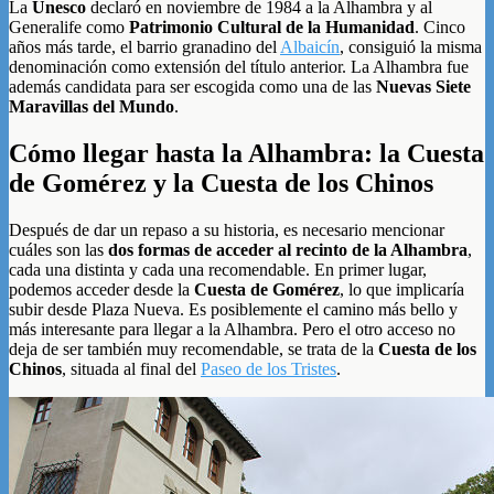
La
Unesco
declaró en noviembre de 1984 a la Alhambra y al
Generalife como
Patrimonio Cultural de la Humanidad
. Cinco
años más tarde, el barrio granadino del
Albaicín
, consiguió la misma
denominación como extensión del título anterior. La Alhambra fue
además candidata para ser escogida como una de las
Nuevas Siete
Maravillas del Mundo
.
Cómo llegar hasta la Alhambra: la Cuesta
de Gomérez y la Cuesta de los Chinos
Después de dar un repaso a su historia, es necesario mencionar
cuáles son las
dos formas de acceder al recinto de la Alhambra
,
cada una distinta y cada una recomendable. En primer lugar,
podemos acceder desde la
Cuesta de Gomérez
, lo que implicaría
subir desde Plaza Nueva. Es posiblemente el camino más bello y
más interesante para llegar a la Alhambra. Pero el otro acceso no
deja de ser también muy recomendable, se trata de la
Cuesta de los
Chinos
, situada al final del
Paseo de los Tristes
.