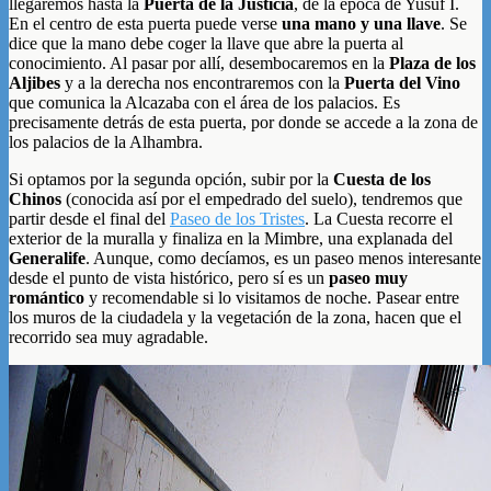
llegaremos hasta la
Puerta de la Justicia
, de la época de Yusuf I.
En el centro de esta puerta puede verse
una mano y una llave
. Se
dice que la mano debe coger la llave que abre la puerta al
conocimiento. Al pasar por allí, desembocaremos en la
Plaza de los
Aljibes
y a la derecha nos encontraremos con la
Puerta del Vino
que comunica la Alcazaba con el área de los palacios. Es
precisamente detrás de esta puerta, por donde se accede a la zona de
los palacios de la Alhambra.
Si optamos por la segunda opción, subir por la
Cuesta de los
Chinos
(conocida así por el empedrado del suelo), tendremos que
partir desde el final del
Paseo de los Tristes
. La Cuesta recorre el
exterior de la muralla y finaliza en la Mimbre, una explanada del
Generalife
. Aunque, como decíamos, es un paseo menos interesante
desde el punto de vista histórico, pero sí es un
paseo muy
romántico
y recomendable si lo visitamos de noche. Pasear entre
los muros de la ciudadela y la vegetación de la zona, hacen que el
recorrido sea muy agradable.