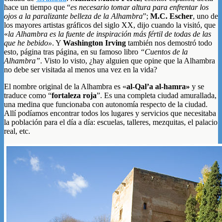
hace un tiempo que “
es necesario tomar altura para enfrentar los
ojos a la paralizante belleza de la Alhambra
”;
M.C. Escher
, uno de
los mayores artistas gráficos del siglo XX, dijo cuando la visitó, que
«
la Alhambra es la fuente de inspiración más fértil de todas de las
que he bebido»
. Y
Washington Irving
también nos demostró todo
esto, página tras página, en su famoso libro
“Cuentos de la
Alhambra”
. Visto lo visto, ¿hay alguien que opine que la Alhambra
no debe ser visitada al menos una vez en la vida?
El nombre original de la Alhambra es «
al-Qal’a al-hamra»
y se
traduce como “
fortaleza roja
”. Es una completa ciudad amurallada,
una medina que funcionaba con autonomía respecto de la ciudad.
Allí podíamos encontrar todos los lugares y servicios que necesitaba
la población para el día a día: escuelas, talleres, mezquitas, el palacio
real, etc.