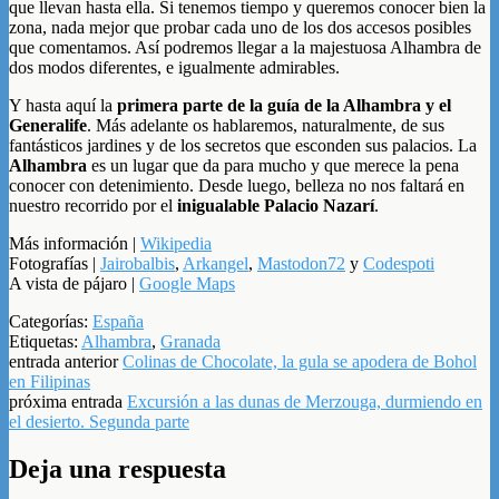
que llevan hasta ella. Si tenemos tiempo y queremos conocer bien la
zona, nada mejor que probar cada uno de los dos accesos posibles
que comentamos. Así podremos llegar a la majestuosa Alhambra de
dos modos diferentes, e igualmente admirables.
Y hasta aquí la
primera parte de la guía de la Alhambra y el
Generalife
. Más adelante os hablaremos, naturalmente, de sus
fantásticos jardines y de los secretos que esconden sus palacios. La
Alhambra
es un lugar que da para mucho y que merece la pena
conocer con detenimiento. Desde luego, belleza no nos faltará en
nuestro recorrido por el
inigualable Palacio Nazarí
.
Más información |
Wikipedia
Fotografías |
Jairobalbis
,
Arkangel
,
Mastodon72
y
Codespoti
A vista de pájaro |
Google Maps
Categorías:
España
Etiquetas:
Alhambra
,
Granada
entrada anterior
Colinas de Chocolate, la gula se apodera de Bohol
en Filipinas
próxima entrada
Excursión a las dunas de Merzouga, durmiendo en
el desierto. Segunda parte
Deja una respuesta