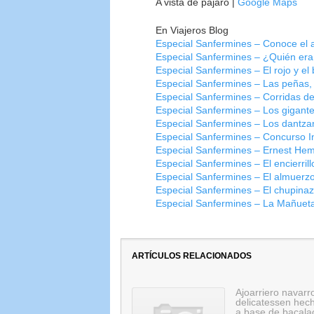
A vista de pájaro |
Google Maps
En Viajeros Blog
Especial Sanfermines – Conoce el a
Especial Sanfermines – ¿Quién er
Especial Sanfermines – El rojo y e
Especial Sanfermines – Las peñas, 
Especial Sanfermines – Corridas de 
Especial Sanfermines – Los gigant
Especial Sanfermines – Los dantzar
Especial Sanfermines – Concurso Int
Especial Sanfermines – Ernest Hemin
Especial Sanfermines – El encierri
Especial Sanfermines – El almuerzo
Especial Sanfermines – El chupina
Especial Sanfermines – La Mañueta, 
ARTÍCULOS RELACIONADOS
Ajoarriero navarr
delicatessen hec
a base de bacala