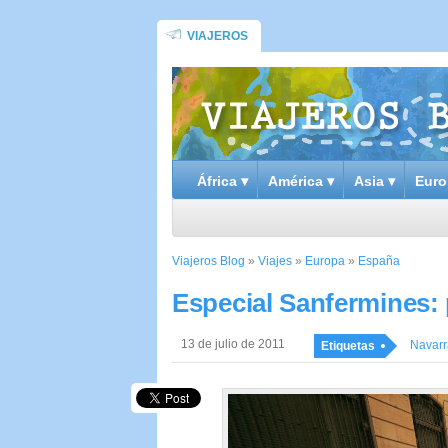
VIAJEROS
África ▾
América ▾
Asia ▾
Euro
Viajeros Blog
»
Viajes
»
Europa
»
España
Especial Sanfermines: 
13 de julio de 2011
Navarr
Etiquetas