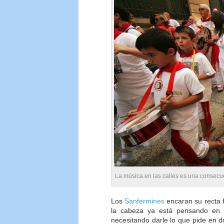
La música en las calles es una consecue
Los
Sanfermines
encaran su recta f
la cabeza ya está pensando en 
necesitando darle lo que pide en 