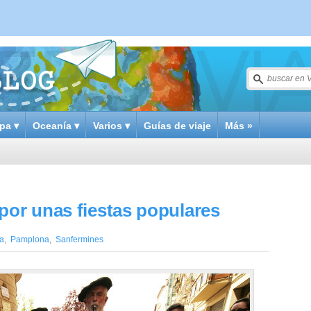
pa ▾
Oceanía ▾
Varios ▾
Guías de viaje
Más »
por unas fiestas populares
a
,
Pamplona
,
Sanfermines