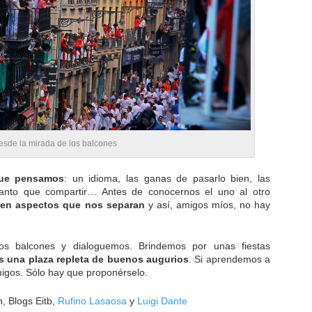
desde la mirada de los balcones
que pensamos
: un idioma, las ganas de pasarlo bien, las
, tanto que compartir… Antes de conocernos el uno al otro
 en aspectos que nos separan
y así, amigos míos, no hay
os balcones y dialoguemos. Brindemos por unas fiestas
s una plaza repleta de buenos augurios
. Si aprendemos a
gos. Sólo hay que proponérselo.
, Blogs Eitb,
Rufino Lasaosa
y
Luigi Dante