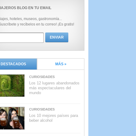
IAJEROS BLOG EN TU EMAIL
iajes, hoteles, museos, gastronomía...
Suscríbete y recíbelos en tu correo! ¡Es gratis!
DESTACADOS
MÁS »
CURIOSIDADES
Los 12 lugares abandonados
más espectaculares del
mundo
CURIOSIDADES
Los 10 mejores países para
beber alcohol