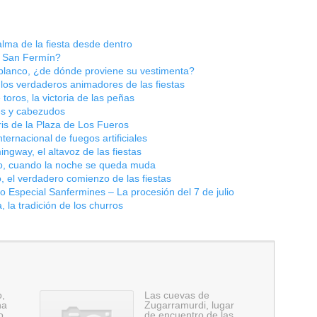
lma de la fiesta desde dentro
a San Fermín?
l blanco, ¿de dónde proviene su vestimenta?
los verdaderos animadores de las fiestas
toros, la victoria de las peñas
es y cabezudos
is de la Plaza de Los Fueros
ernacional de fuegos artificiales
gway, el altavoz de las fiestas
llo, cuando la noche se queda muda
, el verdadero comienzo de las fiestas
zo
Especial Sanfermines – La procesión del 7 de julio
la tradición de los churros
o,
Las cuevas de
ha
Zugarramurdi, lugar
o
de encuentro de las