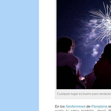
Cualquier lugar es bueno para sentarse y
En los
Sanfermines
de
Pamplona
se