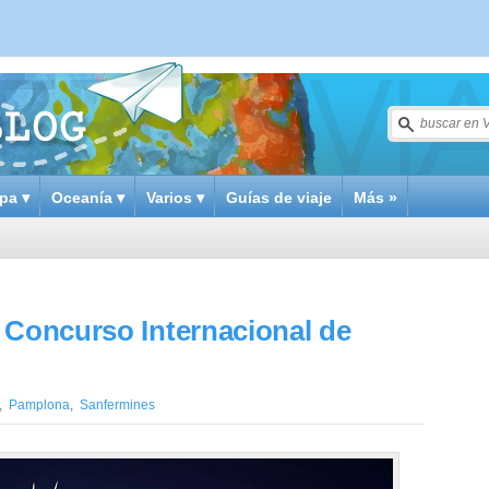
pa ▾
Oceanía ▾
Varios ▾
Guías de viaje
Más »
 Concurso Internacional de
,
Pamplona
,
Sanfermines