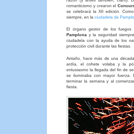
razón (y antes también, claro).
romanticismo y crearon el
Concurs
se celebrará la XII edición. Co
siempre, en la
ciudadela de Pampl
El órgano gestor de los fuegos a
Pamplona
y la seguridad siempre
ciudadela con la ayuda de los
na
protección civil durante las fiestas.
Antaño, hace más de una década, 
ardía, el cohete volaba y la p
entusiasmo la llegada del fin de 
se iluminaba con mayor fuerza. L
terminar la semana y al comenzar
fiesta.