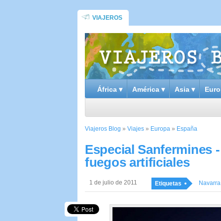
VIAJEROS
África ▾
América ▾
Asia ▾
Euro
Viajeros Blog
»
Viajes
»
Europa
»
España
Especial Sanfermines -
fuegos artificiales
1 de julio de 2011
Navarra
Etiquetas