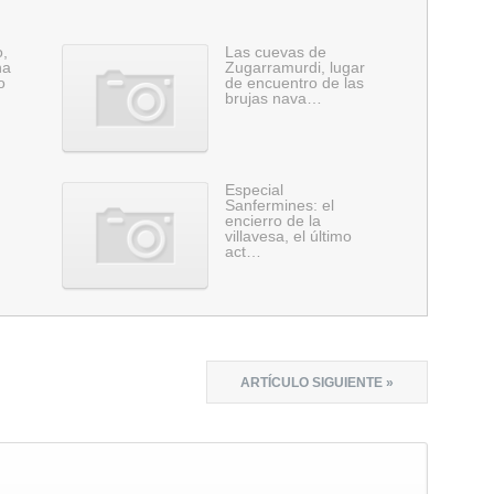
o,
Las cuevas de
ha
Zugarramurdi, lugar
o
de encuentro de las
brujas nava…
Especial
Sanfermines: el
encierro de la
villavesa, el último
act…
ARTÍCULO SIGUIENTE »