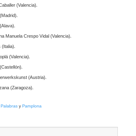
Caballer (Valencia).
(Madrid).
(Alava).
ana Manuela Crespo Vidal (Valencia).
(Italia).
oplá (Valencia).
(Castellón).
erwerkskunst (Austria).
ozana (Zaragoza).
 Palabras
y
Pamplona