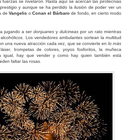
s fuerzas se nivelaron. Hasta aquí se acercan las pirotecnias
estigio y aunque se ha perdido la ilusión de poder ver un
ca de
Vangelis
o
Conan el Bárbaro
de fondo, en cierto modo
rba jugando a ser
donjuanes
y
dulcineas
por un rato mientras
alcohólicos. Los vendedores ambulantes sortean la multitud
on una nueva atracción cada vez, que se convierte en
lo más
láser, trompetas de colores, yoyos fosforitos, la muñeca
 igual, hay que vender y como hay quien también está
den faltar las rosas.