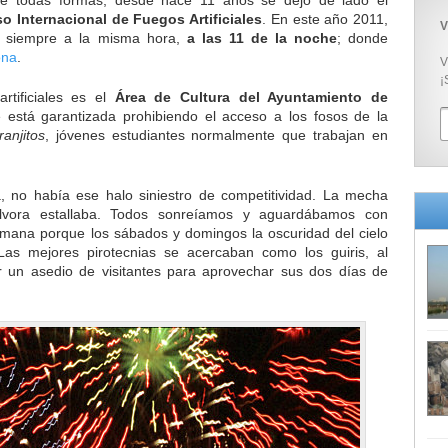
 De todas formas, desde hace 11 años se dejó de lado el
o Internacional de Fuegos Artificiales
. En este año 2011,
V
mo siempre a la misma hora,
a las 11 de la noche
; donde
ona
.
V
¡
rtificiales es el
Área de Cultura del Ayuntamiento de
 está garantizada prohibiendo el acceso a los fosos de la
ranjitos
, jóvenes estudiantes normalmente que trabajan en
no había ese halo siniestro de competitividad. La mecha
ólvora estallaba. Todos sonreíamos y aguardábamos con
semana porque los sábados y domingos la oscuridad del cielo
as mejores pirotecnias se acercaban como los guiris, al
 un asedio de visitantes para aprovechar sus dos días de