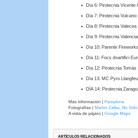
Día 6: Pirotecnia Vicente 
Día 7: Pirotecnia Vulcano 
Día 8: Pirotecnia Valecea 
Día 9: Pirotecnia Valenci
Día 10: Parente Fireworks 
Día 11: Focs d»artifici Eur
Día 12: Pirotecnia Tomás 
Día 13: MC Pyro Llangfeu
DÍA 14: Pirotecnia Zarag
Más información |
Pamplona
Fotografías |
Martín Zalba
,
No Sólo
A vista de pájaro |
Google Maps
ARTÍCULOS RELACIONADOS