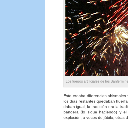
Los fuegos artificiales de los Sanferm
Esto creaba diferencias abismales 
los días restantes quedaban huérfa
daban igual; la tradición era la trad
bandera (lo sigue haciendo) y e
explosión; a veces de júbilo, otras 