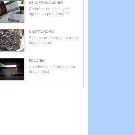
RECOMENDACIONES
Contratar un viaje: ¿en
agencia o por internet?
GASTRONOMÍA
3 platos no aptos para todos
los paladares
POLONIA
Auschwitz: la cárcel dentro
de la cárcel