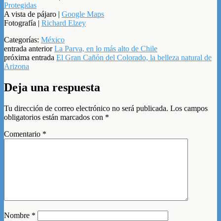
Protegidas
A vista de pájaro |
Google Maps
Fotografía |
Richard Elzey
Categorías:
México
entrada anterior
La Parva, en lo más alto de Chile
próxima entrada
El Gran Cañón del Colorado, la belleza natural de
Arizona
Deja una respuesta
Tu dirección de correo electrónico no será publicada.
Los campos
obligatorios están marcados con
*
Comentario
*
Nombre
*