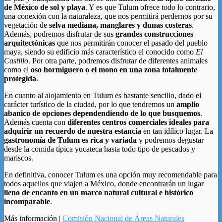
de México de sol y playa
. Y es que Tulum ofrece todo lo contrario,
una conexión con la naturaleza, que nos permitirá perdernos por su
vegetación de
selva mediana, manglares y
dunas costeras
.
Además, podremos disfrutar de sus
grandes construcciones
arquitectónicas
que nos permitirán conocer el pasado del pueblo
maya, siendo su edificio más característico el conocido como
El
Castillo
. Por otra parte, podremos disfrutar de diferentes animales
como el
oso hormiguero o el mono en una zona totalmente
protegida
.
En cuanto al alojamiento en Tulum es bastante sencillo, dado el
carácter turístico de la ciudad, por lo que tendremos un
amplio
abanico de opciones dependendiendo de lo que busquemos
.
Además cuenta con
diferentes centros comerciales ideales para
adquirir un recuerdo de nuestra estancia
en tan idílico lugar. La
gastronomía de Tulum es rica y variada
y podremos degustar
desde la comida típica yucateca hasta todo tipo de pescados y
mariscos.
En definitiva, conocer Tulum es una opción muy recomendable para
todos aquellos que viajen a México, donde encontrarán un lugar
lleno de encanto en un marco natural cultural e histórico
incomparable
.
Más información |
Comisión Nacional de Áreas Naturales