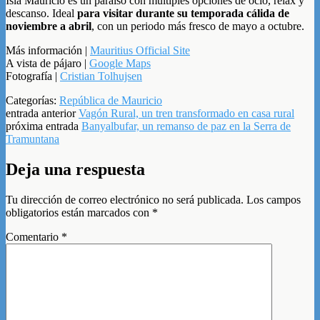
Isla Mauricio es un paraíso con múltiples opciones de ocio, relax y
descanso. Ideal
para visitar durante su temporada cálida de
noviembre a abril
, con un periodo más fresco de mayo a octubre.
Más información |
Mauritius Official Site
A vista de pájaro |
Google Maps
Fotografía |
Cristian Tolhujsen
Categorías:
República de Mauricio
entrada anterior
Vagón Rural, un tren transformado en casa rural
próxima entrada
Banyalbufar, un remanso de paz en la Serra de
Tramuntana
Deja una respuesta
Tu dirección de correo electrónico no será publicada.
Los campos
obligatorios están marcados con
*
Comentario
*