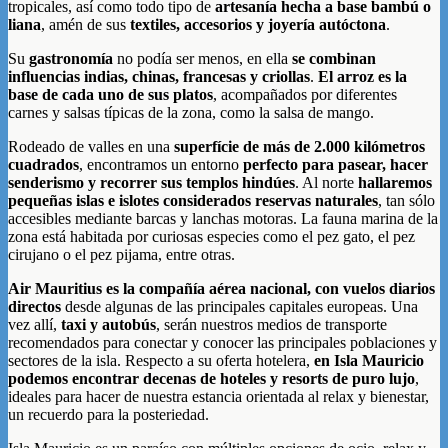
tropicales, así como todo tipo de
artesanía hecha a base bambú o
liana
, amén de sus
textiles, accesorios y joyería autóctona
.
Su
gastronomía
no podía ser menos, en ella
se combinan
influencias indias, chinas, francesas y criollas
.
El arroz es la
base de cada uno de sus platos
, acompañados por diferentes
carnes y salsas típicas de la zona, como la salsa de mango.
Rodeado de valles en una
superfície de más de 2.000 kilómetros
cuadrados
, encontramos un entorno
perfecto para pasear, hacer
senderismo y recorrer sus templos hindúes
. Al norte
hallaremos
pequeñas islas e islotes considerados reservas naturales
, tan sólo
accesibles mediante barcas y lanchas motoras. La fauna marina de la
zona está habitada por curiosas especies como el pez gato, el pez
cirujano o el pez pijama, entre otras.
Air Mauritius es la compañía aérea nacional, con vuelos diarios
directos
desde algunas de las principales capitales europeas. Una
vez allí,
taxi y autobús
, serán nuestros medios de transporte
recomendados para conectar y conocer las principales poblaciones y
sectores de la isla. Respecto a su oferta hotelera,
en Isla Mauricio
podemos encontrar decenas de hoteles y resorts de puro lujo
,
ideales para hacer de nuestra estancia orientada al relax y bienestar,
un recuerdo para la posteriedad.