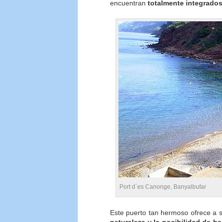
encuentran
totalmente integrados
Port d´es Canonge, Banyalbufar
Este puerto tan hermoso ofrece a s
naturaleza y la posibilidad de b