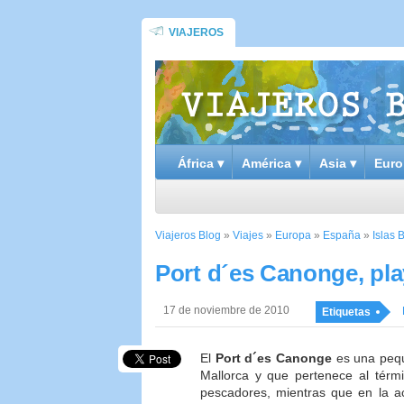
VIAJEROS
África ▾
América ▾
Asia ▾
Euro
Viajeros Blog
»
Viajes
»
Europa
»
España
»
Islas 
Port d´es Canonge, pla
17 de noviembre de 2010
Etiquetas
El
Port d´es Canonge
es una pequ
Mallorca y que pertenece al térm
pescadores, mientras que en la a