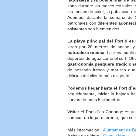
zona durante los meses estivales
los meses de calor, la población mu
Además, durante la semana de
patronales con diferentes
aconteci
asistentes son bienvenidos.
La playa principal del Port d´e
largo por 20 metros de ancho, y
naturaleza rocosa
. La zona suele 
deportes de agua como el surf. Otr
gastronomía pesquera tradiciona
de pescado fresco y marisco que 
delicias del cliente más exigente.
Podemos llegar hasta el Port d´e
seguidamente, iniciar la bajada ha
curvas de unos 5 kilómetros.
Visitar el Port d´es Canonge es 
conocer un lugar diferente, que se 
Más información |
Ajuntament de B
A vista de pájaro |
Google Maps