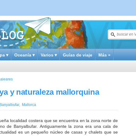
pa ▾
Oceanía ▾
Varios ▾
Guías de viaje
Más »
Baleares
ya y naturaleza mallorquina
Banyalbufar
,
Mallorca
eña localidad costera que se encuentra en la zona norte de
ino de Banyalbufar. Antiguamente la zona era una cala de
ctualidad es un pequeño núcleo de casas y chalets que se