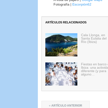
Fotografía |
Escorpión62
ARTÍCULOS RELACIONADOS
Cala Llonga, en
Santa Eulalia del
Río (Ibiza)
Fiestas en barco
Ibiza: una activid
diferente (y para
alguno…
«
ARTÍCULO ANTERIOR