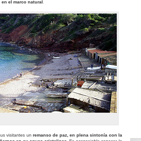
 en el marco natural
.
us visitantes un
remanso de paz, en plena sintonía con la
añarnos en su aguas cristalinas
. Es aconsejable conocer la