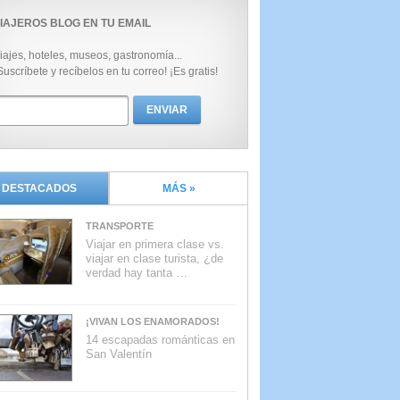
IAJEROS BLOG EN TU EMAIL
iajes, hoteles, museos, gastronomía...
Suscríbete y recíbelos en tu correo! ¡Es gratis!
DESTACADOS
MÁS »
TRANSPORTE
Viajar en primera clase vs.
viajar en clase turista, ¿de
verdad hay tanta …
¡VIVAN LOS ENAMORADOS!
14 escapadas románticas en
San Valentín