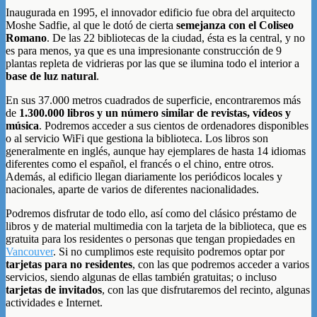
Inaugurada en 1995, el innovador edificio fue obra del arquitecto
Moshe Sadfie, al que le dotó de cierta
semejanza con el Coliseo
Romano
. De las 22 bibliotecas de la ciudad, ésta es la central, y no
es para menos, ya que es una impresionante construcción de 9
plantas repleta de vidrieras por las que se ilumina todo el interior a
base de luz natural
.
En sus 37.000 metros cuadrados de superficie, encontraremos más
de
1.300.000 libros y un número similar de revistas, vídeos y
música
. Podremos acceder a sus cientos de ordenadores disponibles
o al servicio WiFi que gestiona la biblioteca. Los libros son
generalmente en inglés, aunque hay ejemplares de hasta 14 idiomas
diferentes como el español, el francés o el chino, entre otros.
Además, al edificio llegan diariamente los periódicos locales y
nacionales, aparte de varios de diferentes nacionalidades.
Podremos disfrutar de todo ello, así como del clásico préstamo de
libros y de material multimedia con la tarjeta de la biblioteca, que es
gratuita para los residentes o personas que tengan propiedades en
Vancouver
. Si no cumplimos este requisito podremos optar por
tarjetas para no residentes
, con las que podremos acceder a varios
servicios, siendo algunas de ellas también gratuitas; o incluso
tarjetas de invitados
, con las que disfrutaremos del recinto, algunas
actividades e Internet.