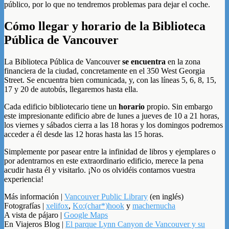
público, por lo que no tendremos problemas para dejar el coche.
Cómo llegar y horario de la Biblioteca
Pública de Vancouver
La Biblioteca Pública de Vancouver
se encuentra
en la zona
financiera de la ciudad, concretamente en el 350 West Georgia
Street. Se encuentra bien comunicada, y, con las líneas 5, 6, 8, 15,
17 y 20 de autobús, llegaremos hasta ella.
Cada edificio bibliotecario tiene un
horario
propio. Sin embargo
este impresionante edificio abre de lunes a jueves de 10 a 21 horas,
los viernes y sábados cierra a las 18 horas y los domingos podremos
acceder a él desde las 12 horas hasta las 15 horas.
Simplemente por pasear entre la infinidad de libros y ejemplares o
por adentrarnos en este extraordinario edificio, merece la pena
acudir hasta él y visitarlo. ¡No os olvidéis contarnos vuestra
experiencia!
Más información |
Vancouver Public Library
(en inglés)
Fotografías |
xelifox
,
Ko:(char*)hook
y
machernucha
A vista de pájaro |
Google Maps
En Viajeros Blog |
El parque Lynn Canyon de Vancouver y su