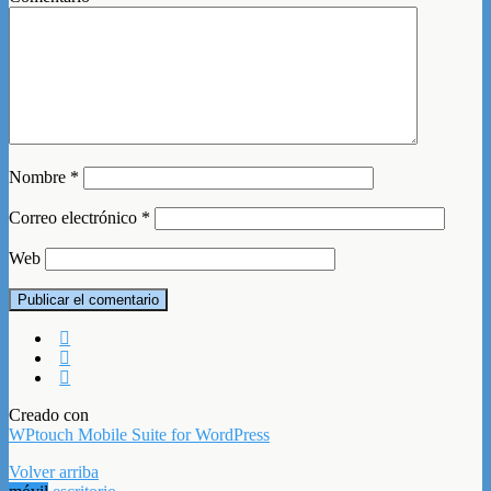
Nombre
*
Correo electrónico
*
Web
Creado con
WPtouch Mobile Suite for WordPress
Volver arriba