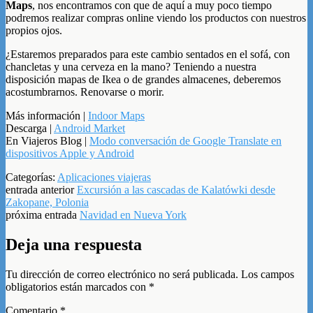
Maps
, nos encontramos con que de aquí a muy poco tiempo
podremos realizar compras online viendo los productos con nuestros
propios ojos.
¿Estaremos preparados para este cambio sentados en el sofá, con
chancletas y una cerveza en la mano? Teniendo a nuestra
disposición mapas de Ikea o de grandes almacenes, deberemos
acostumbrarnos. Renovarse o morir.
Más información |
Indoor Maps
Descarga |
Android Market
En Viajeros Blog |
Modo conversación de Google Translate en
dispositivos Apple y Android
Categorías:
Aplicaciones viajeras
entrada anterior
Excursión a las cascadas de Kalatówki desde
Zakopane, Polonia
próxima entrada
Navidad en Nueva York
Deja una respuesta
Tu dirección de correo electrónico no será publicada.
Los campos
obligatorios están marcados con
*
Comentario
*