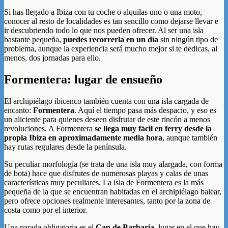
Si has llegado a Ibiza con tu coche o alquilas uno o una moto,
conocer al resto de localidades es tan sencillo como dejarse llevar e
ir descubriendo todo lo que nos pueden ofrecer. Al ser una isla
bastante pequeña,
puedes recorrerla en un día
sin ningún tipo de
problema, aunque la experiencia será mucho mejor si te dedicas, al
menos, dos jornadas para ello.
Formentera: lugar de ensueño
El archipiélago ibicenco también cuenta con una isla cargada de
encanto:
Formentera
. Aquí el tiempo pasa más despacio, y eso es
un aliciente para quienes deseen disfrutar de este rincón a menos
revoluciones. A Formentera
se llega muy fácil en ferry desde la
propia Ibiza en aproximadamente media hora
, aunque también
hay rutas regulares desde la península.
Su peculiar morfología (se trata de una isla muy alargada, con forma
de bota) hace que disfrutes de numerosas playas y calas de unas
características muy peculiares. La isla de Formentera es la más
pequeña de la que se encuentran habitadas en el archipiélago balear,
pero ofrece opciones realmente interesantes, tanto por la zona de
costa como por el interior.
Una parada obligatoria es el
Cap de Barbaria
, lugar en el que hay