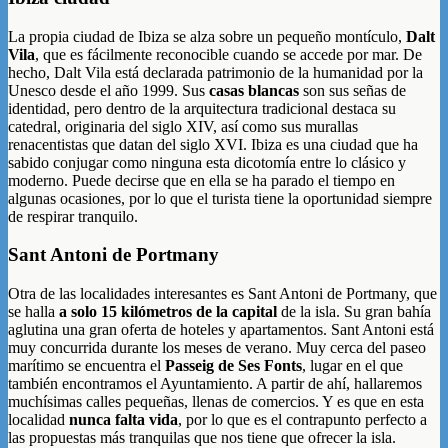
La propia ciudad de Ibiza se alza sobre un pequeño montículo,
Dalt
Vila
, que es fácilmente reconocible cuando se accede por mar. De
hecho, Dalt Vila está declarada patrimonio de la humanidad por la
Unesco desde el año 1999. Sus
casas blancas
son sus señas de
identidad, pero dentro de la arquitectura tradicional destaca su
catedral, originaria del siglo XIV, así como sus murallas
renacentistas que datan del siglo XVI. Ibiza es una ciudad que ha
sabido conjugar como ninguna esta dicotomía entre lo clásico y
moderno. Puede decirse que en ella se ha parado el tiempo en
algunas ocasiones, por lo que el turista tiene la oportunidad siempre
de respirar tranquilo.
Sant Antoni de Portmany
Otra de las localidades interesantes es Sant Antoni de Portmany, que
se halla
a solo 15 kilómetros de la capital
de la isla. Su gran bahía
aglutina una gran oferta de hoteles y apartamentos. Sant Antoni está
muy concurrida durante los meses de verano. Muy cerca del paseo
marítimo se encuentra el
Passeig de Ses Fonts
, lugar en el que
también encontramos el Ayuntamiento. A partir de ahí, hallaremos
muchísimas calles pequeñas, llenas de comercios. Y es que en esta
localidad
nunca falta vida
, por lo que es el contrapunto perfecto a
las propuestas más tranquilas que nos tiene que ofrecer la isla.