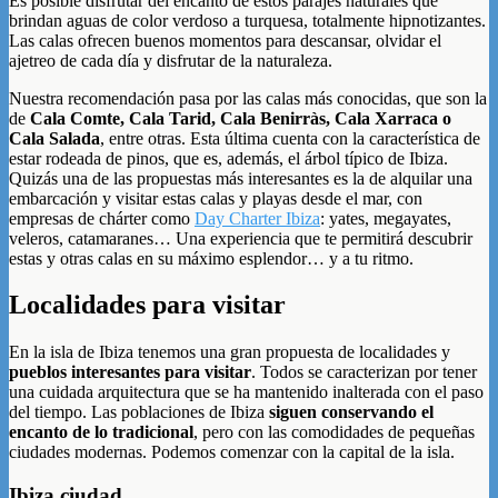
Es posible disfrutar del encanto de estos parajes naturales que
brindan aguas de color verdoso a turquesa, totalmente hipnotizantes.
Las calas ofrecen buenos momentos para descansar, olvidar el
ajetreo de cada día y disfrutar de la naturaleza.
Nuestra recomendación pasa por las calas más conocidas, que son la
de
Cala Comte, Cala Tarid, Cala Benirràs, Cala Xarraca o
Cala Salada
, entre otras. Esta última cuenta con la característica de
estar rodeada de pinos, que es, además, el árbol típico de Ibiza.
Quizás una de las propuestas más interesantes es la de alquilar una
embarcación y visitar estas calas y playas desde el mar, con
empresas de chárter como
Day Charter Ibiza
: yates, megayates,
veleros, catamaranes… Una experiencia que te permitirá descubrir
estas y otras calas en su máximo esplendor… y a tu ritmo.
Localidades para visitar
En la isla de Ibiza tenemos una gran propuesta de localidades y
pueblos interesantes para visitar
. Todos se caracterizan por tener
una cuidada arquitectura que se ha mantenido inalterada con el paso
del tiempo. Las poblaciones de Ibiza
siguen conservando el
encanto de lo tradicional
, pero con las comodidades de pequeñas
ciudades modernas. Podemos comenzar con la capital de la isla.
Ibiza ciudad