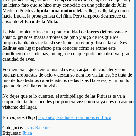
un lejano faro que se hizo muy conocido en una película de Julio
Médem. Puedes
alquilar una motocicleta
y llegar allí, tal y como
hacía Lucía, la protagonista del film. Pero tampoco desmerece en
absoluto el
Faro de la Mola
.
La isla también ofrece una gran cantidad de
torres defensivas
de
antaño, grandes masas arbóreas de pino y algo de los que los
propios habitantes de la isla se sienten muy orgullosos, la sal.
Ses
Salines
ese lugar perfecto para conocer cómo se extrae este
condimento; es, además, un lugar en el que podemos observar gran
cantidad de aves.
Formentera sigue siendo una isla viva, cargada de carácter y con
buenas propuestas de ocio y descanso para los visitantes. Se trata de
uno de los destinos característicos de las Islas Baleares, y un punto
que no debe faltar en tu visita.
No dejes que te lo cuenten, el archipiélago de las Pitiusas te va a
sorprender tanto si acudes por primera vez como si ya eres un asiduo
visitante del lugar.
En
Viajeros Blog
|
5 planes para hacer con niños en Ibiza
Categorías:
Islas Baleares
Etiquetas:
Ibiza