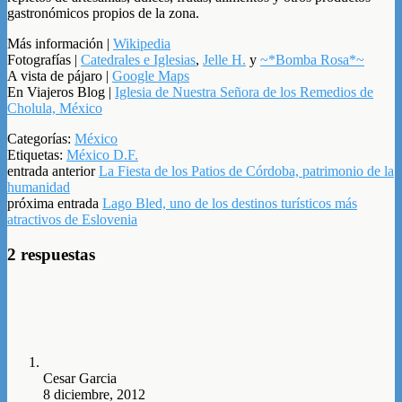
gastronómicos propios de la zona.
Más información |
Wikipedia
Fotografías |
Catedrales e Iglesias
,
Jelle H.
y
~*Bomba Rosa*~
A vista de pájaro |
Google Maps
En Viajeros Blog |
Iglesia de Nuestra Señora de los Remedios de
Cholula, México
Categorías:
México
Etiquetas:
México D.F.
entrada anterior
La Fiesta de los Patios de Córdoba, patrimonio de la
humanidad
próxima entrada
Lago Bled, uno de los destinos turísticos más
atractivos de Eslovenia
2 respuestas
Cesar Garcia
8 diciembre, 2012