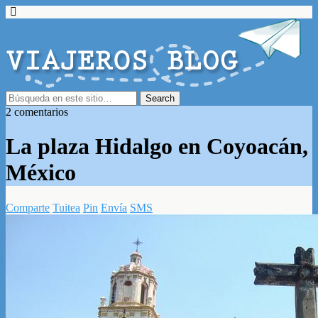
2 comentarios
La plaza Hidalgo en Coyoacán,
México
Comparte
Tuitea
Pin
Envía
SMS