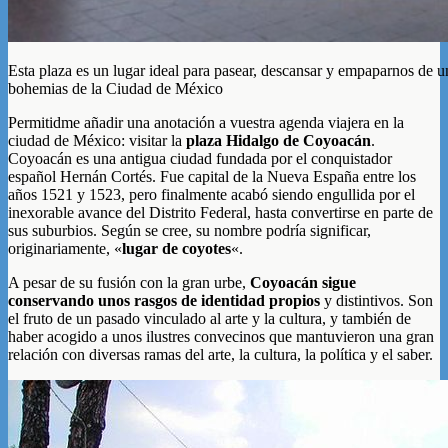
Esta plaza es un lugar ideal para pasear, descansar y empaparnos de u
bohemias de la Ciudad de México
Permitidme añadir una anotación a vuestra agenda viajera en la
ciudad de México: visitar la
plaza Hidalgo de Coyoacán
.
Coyoacán es una antigua ciudad fundada por el conquistador
español Hernán Cortés. Fue capital de la Nueva España entre los
años 1521 y 1523, pero finalmente acabó siendo engullida por el
inexorable avance del Distrito Federal, hasta convertirse en parte de
sus suburbios. Según se cree, su nombre podría significar,
originariamente, «
lugar de coyotes
«.
A pesar de su fusión con la gran urbe,
Coyoacán sigue
conservando unos rasgos de identidad propios
y distintivos. Son
el fruto de un pasado vinculado al arte y la cultura, y también de
haber acogido a unos ilustres convecinos que mantuvieron una gran
relación con diversas ramas del arte, la cultura, la política y el saber.