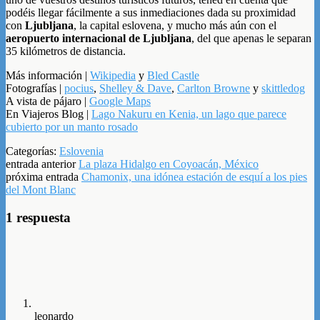
podéis llegar fácilmente a sus inmediaciones dada su proximidad
con
Ljubljana
, la capital eslovena, y mucho más aún con el
aeropuerto internacional de Ljubljana
, del que apenas le separan
35 kilómetros de distancia.
Más información |
Wikipedia
y
Bled Castle
Fotografías |
pocius
,
Shelley & Dave
,
Carlton Browne
y
skittledog
A vista de pájaro |
Google Maps
En Viajeros Blog |
Lago Nakuru en Kenia, un lago que parece
cubierto por un manto rosado
Categorías:
Eslovenia
entrada anterior
La plaza Hidalgo en Coyoacán, México
próxima entrada
Chamonix, una idónea estación de esquí a los pies
del Mont Blanc
1 respuesta
leonardo