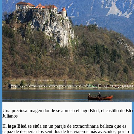
Una preciosa imagen donde se aprecia el lago Bled, el castillo de Bled
Julianos
El
lago Bled
se sitúa en un paraje de extraordinaria belleza que es
capaz de despertar los sentidos de los viajeros más avezados, por lo