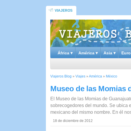
VIAJEROS
África ▾
América ▾
Asia ▾
Euro
Viajeros Blog
»
Viajes
»
América
»
México
Museo de las Momias 
El Museo de las Momias de Guanajuato
sobrecogedores del mundo. Se ubica en
mexicano del mismo nombre. En él no
18 de diciembre de 2012