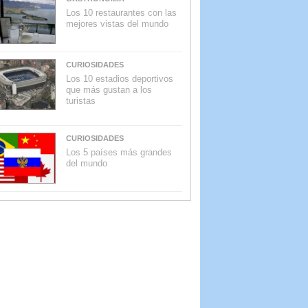
Los 10 restaurantes con las
mejores vistas del mundo
CURIOSIDADES
Los 10 estadios deportivos
que más gustan a los
turistas
CURIOSIDADES
Los 5 países más grandes
del mundo