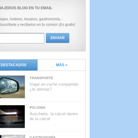
IAJEROS BLOG EN TU EMAIL
iajes, hoteles, museos, gastronomía...
Suscríbete y recíbelos en tu correo! ¡Es gratis!
DESTACADOS
MÁS »
TRANSPORTE
Viajar en coche compartido:
¿te animas?
POLONIA
Auschwitz: la cárcel dentro
de la cárcel
GASTRONOMÍA