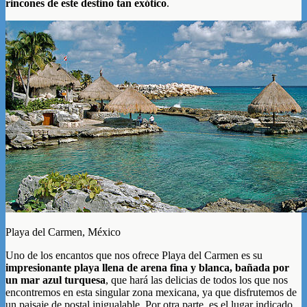
rincones de este destino tan exótico
.
Playa del Carmen, México
Uno de los encantos que nos ofrece Playa del Carmen es su
impresionante playa llena de arena fina y blanca, bañada por
un mar azul turquesa
, que hará las delicias de todos los que nos
encontremos en esta singular zona mexicana, ya que disfrutemos de
un paisaje de postal inigualable. Por otra parte, es el lugar indicado