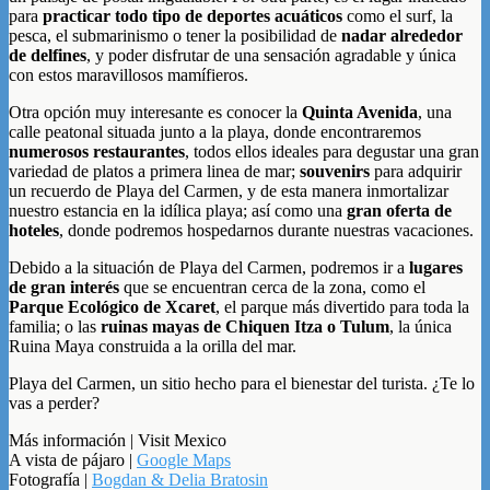
para
practicar todo tipo de deportes acuáticos
como el surf, la
pesca, el submarinismo o tener la posibilidad de
nadar alrededor
de delfines
, y poder disfrutar de una sensación agradable y única
con estos maravillosos mamífieros.
Otra opción muy interesante es conocer la
Quinta Avenida
, una
calle peatonal situada junto a la playa, donde encontraremos
numerosos restaurantes
, todos ellos ideales para degustar una gran
variedad de platos a primera linea de mar;
souvenirs
para adquirir
un recuerdo de Playa del Carmen, y de esta manera inmortalizar
nuestro estancia en la idílica playa; así como una
gran oferta de
hoteles
, donde podremos hospedarnos durante nuestras vacaciones.
Debido a la situación de Playa del Carmen, podremos ir a
lugares
de gran interés
que se encuentran cerca de la zona, como el
Parque Ecológico de Xcaret
, el parque más divertido para toda la
familia; o las
ruinas mayas de Chiquen Itza o Tulum
, la única
Ruina Maya construida a la orilla del mar.
Playa del Carmen, un sitio hecho para el bienestar del turista. ¿Te lo
vas a perder?
Más información | Visit Mexico
A vista de pájaro |
Google Maps
Fotografía |
Bogdan & Delia Bratosin