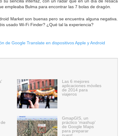
 su sencilla interfaz, con un radar que en un día de resaca
ue empleaba Bulma para encontrar las 7 bolas de dragón.
Adroid Market son buenas pero se encuentra alguna negativa.
éis usado Wi-Fi Finder? ¿Qué tal la experiencia?
n de Google Translate en dispositivos Apple y Android
s'
Las 6 mejores
aplicaciones móviles
de 2014 para
viajeros
GmapGIS, un
 de
práctico 'mashup'
de Google Maps
para preparar
nuest…