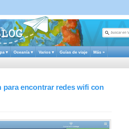
pa ▾
Oceanía ▾
Varios ▾
Guías de viaje
Más »
n para encontrar redes wifi con