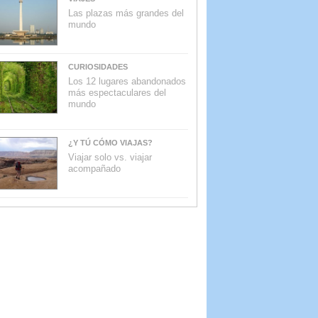
Las plazas más grandes del
mundo
CURIOSIDADES
Los 12 lugares abandonados
más espectaculares del
mundo
¿Y TÚ CÓMO VIAJAS?
Viajar solo vs. viajar
acompañado