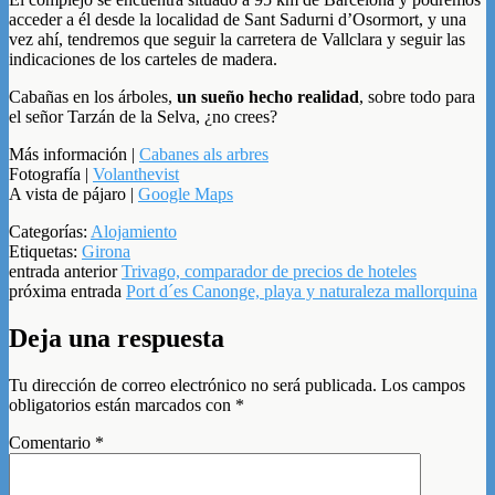
acceder a él desde la localidad de Sant Sadurni d’Osormort, y una
vez ahí, tendremos que seguir la carretera de Vallclara y seguir las
indicaciones de los carteles de madera.
Cabañas en los árboles,
un sueño hecho realidad
, sobre todo para
el señor Tarzán de la Selva, ¿no crees?
Más información |
Cabanes als arbres
Fotografía |
Volanthevist
A vista de pájaro |
Google Maps
Categorías:
Alojamiento
Etiquetas:
Girona
entrada anterior
Trivago, comparador de precios de hoteles
próxima entrada
Port d´es Canonge, playa y naturaleza mallorquina
Deja una respuesta
Tu dirección de correo electrónico no será publicada.
Los campos
obligatorios están marcados con
*
Comentario
*