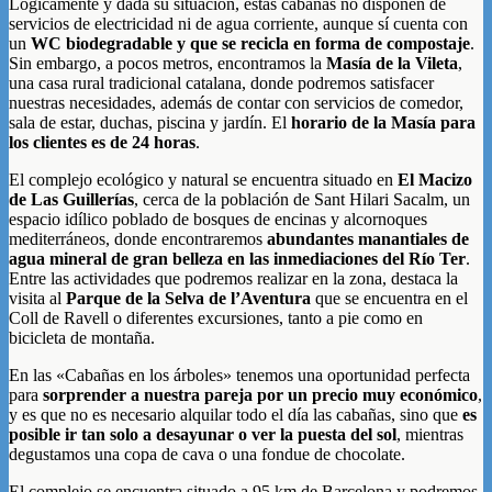
Lógicamente y dada su situación, estas cabañas no disponen de
servicios de electricidad ni de agua corriente, aunque sí cuenta con
un
WC biodegradable y que se recicla en forma de compostaje
.
Sin embargo, a pocos metros, encontramos la
Masía de la Vileta
,
una casa rural tradicional catalana, donde podremos
satisfacer
nuestras necesidades, además de contar con servicios de comedor,
sala de estar, duchas, piscina y jardín. El
horario de la Masía para
los clientes es de 24 horas
.
El complejo ecológico y natural se encuentra situado en
El Macizo
de Las Guillerías
, cerca de la población de Sant Hilari Sacalm, un
espacio idílico poblado de bosques de encinas y alcornoques
mediterráneos, donde encontraremos
abundantes manantiales de
agua mineral de gran belleza en las inmediaciones del Río Ter
.
Entre las actividades que podremos realizar en la zona, destaca la
visita al
Parque de la Selva de l’Aventura
que se encuentra en el
Coll de Ravell o diferentes excursiones, tanto a pie como en
bicicleta de montaña.
En las «Cabañas en los árboles» tenemos una oportunidad perfecta
para
sorprender a nuestra pareja por un precio muy económico
,
y es que no es necesario alquilar todo el día las cabañas, sino que
es
posible ir tan solo a desayunar o ver la puesta del sol
, mientras
degustamos una copa de cava o una fondue de chocolate.
El complejo se encuentra situado a 95 km de Barcelona y podremos