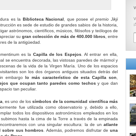
V
adura es la
Biblioteca Nacional
, que posee el
premio Jikji
V
¡
strucción es sede de estudio de
grandes sabios de la historia,
igar astrónomos, científicos, músicos, filósofos y teólogos de
apreciar su
gran colección de más de 400.000 libros
, entre
res de la antigüedad.
lementinum es la
Capilla de los Espejos
. Al entrar en ella,
ual se encuentra decorada, las vistosas paredes de mármol y
scenas de la vida de la Virgen María. Uno de los espacios
visitantes son los dos órganos antiguos situados detrás del
 Sin embargo
lo más característico de esta Capilla son
,
pejos que ocupan tanto paredes como techos
y que dan
pacio tan peculiar.
ca
, es uno de los
símbolos de la comunidad científica más
riormente fue utilizada como observatorio y, debido a ello,
mplar todos los dispositivos astronómicos empleados en los
i subimos hasta la cima de la Torre a través de la empinada
 encontraremos con una singular escultura: la de un
atlante
al sobre sus hombros
. Además, podremos disfrutar de
una
as de Praga
.