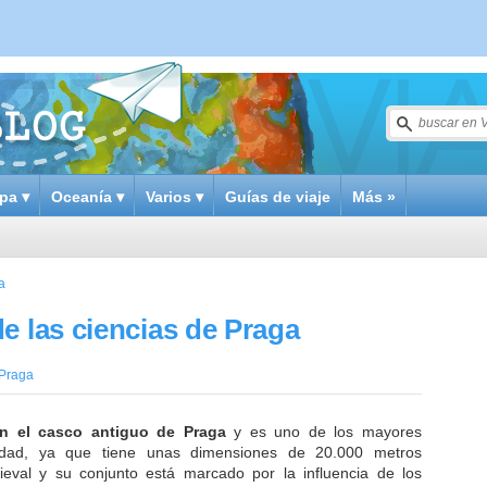
pa ▾
Oceanía ▾
Varios ▾
Guías de viaje
Más »
a
e las ciencias de Praga
Praga
n el casco antiguo de Praga
y es uno de los mayores
iudad, ya que tiene unas dimensiones de 20.000 metros
eval y su conjunto está marcado por la influencia de los