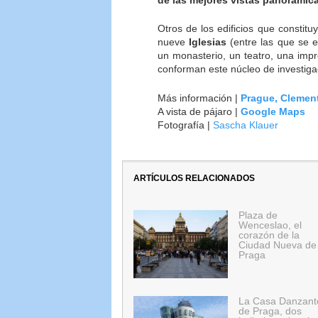
Otros de los edificios que constit
nueve
Iglesias
(entre las que se e
un monasterio, un teatro, una impre
conforman este núcleo de investigac
Más información |
Prague, Clemen
A vista de pájaro |
Google Maps
Fotografía |
Sascha Klauer
ARTÍCULOS RELACIONADOS
Plaza de
Wenceslao, el
corazón de la
Ciudad Nueva de
Praga
La Casa Danzant
de Praga, dos