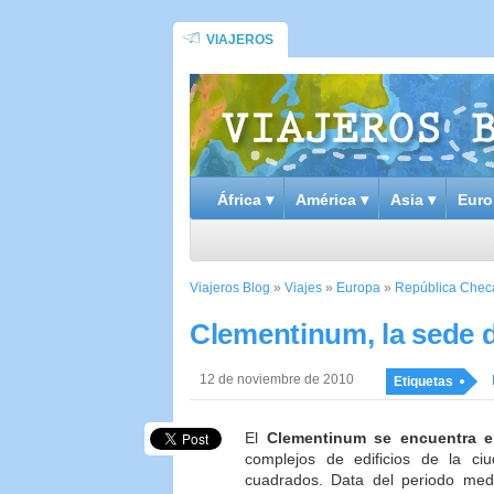
VIAJEROS
África ▾
América ▾
Asia ▾
Euro
Viajeros Blog
»
Viajes
»
Europa
»
República Chec
Clementinum, la sede d
12 de noviembre de 2010
Etiquetas
El
Clementinum
se encuentra e
complejos de edificios de la c
cuadrados. Data del periodo medi