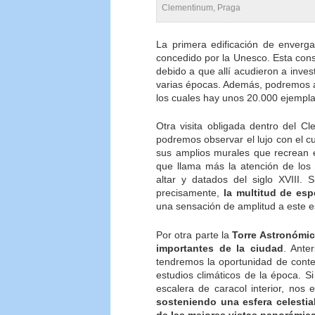
Clementinum, Praga
La primera edificación de enverg
concedido por la Unesco. Esta con
debido a que allí acudieron a invest
varias épocas. Además, podremos 
los cuales hay unos 20.000 ejempla
Otra visita obligada dentro del C
podremos observar el lujo con el c
sus amplios murales que recrean e
que llama más la atención de los 
altar y datados del siglo XVIII.
precisamente,
la multitud de es
una sensación de amplitud a este es
Por otra parte la
Torre Astronómi
importantes de la ciudad
. Ante
tendremos la oportunidad de conte
estudios climáticos de la época. S
escalera de caracol interior, nos
sosteniendo una esfera celesti
de las mejores vistas panorámic