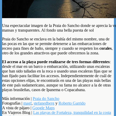
Una espectacular imagen de la Praia do Sancho donde se aprecia la v
mansas y transparentes. Al fondo una bella puesta de sol
Praia do Sancho se enclava en la bahía del mismo nombre, una de
las pocas en las que se permite detenerse a las embarcaciones de
recreo para fines de baño, siempre y cuando se respeten los
corales
,
otro de los grandes atractivos que puede ofrecernos la zona.
El acceso a la playa puede realizarse de tres formas diferentes
:
desde el mar en un barco o embarcación, utilizando unas escaleras
que han sido talladas en la roca o usando unas escaleras fijas que se
han fijado para facilitar los accesos. Independientemente de cuál de
estas opciones elijas, te encontrarás en una de las playas más bellas
de este país sudamericano, aunque su fama no alcance a la de otras
playas brasileñas, casos de Ipanema o Copacabana.
Más información |
Praia do Sancho
Fotografías |
magf
,
stefanedberg
y
Roberto Garrido
A vista de pájaro |
Google Maps
En Viajeros Blog |
Las playas de Fortaleza, tranquilidad en la costa