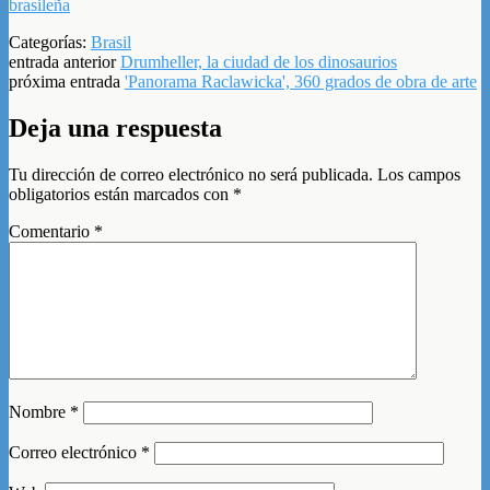
brasileña
Categorías:
Brasil
entrada anterior
Drumheller, la ciudad de los dinosaurios
próxima entrada
'Panorama Raclawicka', 360 grados de obra de arte
Deja una respuesta
Tu dirección de correo electrónico no será publicada.
Los campos
obligatorios están marcados con
*
Comentario
*
Nombre
*
Correo electrónico
*