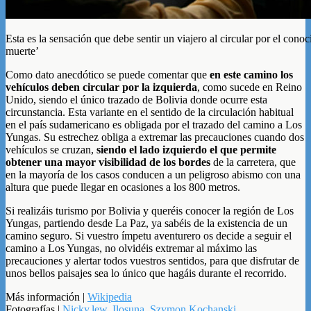
Esta es la sensación que debe sentir un viajero al circular por el con
muerte’
Como dato anecdótico se puede comentar que
en este camino los
vehículos deben circular por la izquierda
, como sucede en Reino
Unido, siendo el único trazado de Bolivia donde ocurre esta
circunstancia. Esta variante en el sentido de la circulación habitual
en el país sudamericano es obligada por el trazado del camino a Los
Yungas. Su estrechez obliga a extremar las precauciones cuando dos
vehículos se cruzan,
siendo el lado izquierdo el que permite
obtener una mayor visibilidad de los bordes
de la carretera, que
en la mayoría de los casos conducen a un peligroso abismo con una
altura que puede llegar en ocasiones a los 800 metros.
Si realizáis turismo por Bolivia y queréis conocer la región de Los
Yungas, partiendo desde La Paz, ya sabéis de la existencia de un
camino seguro. Si vuestro ímpetu aventurero os decide a seguir el
camino a Los Yungas, no olvidéis extremar al máximo las
precauciones y alertar todos vuestros sentidos, para que disfrutar de
unos bellos paisajes sea lo único que hagáis durante el recorrido.
Más información |
Wikipedia
Fotografías |
Nicky.lew
,
Ilosuna
,
Szymon Kochanski