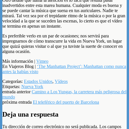
Otro detalle que llama la atención es lo fácil que resulta pasar
inadvertidos entre esta marea humana. Cualquier moda es buena y
se puede cantar la música que suena en tus auriculares. Nadie te
mirará. Tal vez sea por el trepidante ritmo de la música o por la gran
velocidad a la que se suceden las escenas, lo cierto es que el vídeo
se termina en apenas un instante.
Es preferible verlo en un par de ocasiones; nos servirá para
impregnarnos de cómo transcurre la vida en Nueva York, un lugar
que quizá quieras visitar o al que ya tuviste la suerte de conocer en
alguna ocasión.
Más información |
Vimeo
En Viajeros Blog |
‘The Manhattan Project’: Manhattan como nunca
antes la habías visto
Categorías:
Estados Unidos
,
Vídeos
Etiquetas:
Nueva York
entrada anterior
Camino a Los Yungas, la carretera más peligrosa del
mundo
próxima entrada
El teleférico del puerto de Barcelona
Deja una respuesta
Tu dirección de correo electrónico no será publicada.
Los campos