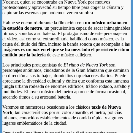
Noesner, quien se encontraba en Nueva York por motivos
profesionales y aprovechó su tiempo libre para coger la cámara y
capturar las escenas que podemos ver en su obra.
Hahne se encontró durante la filmación con
un músico urbano en
la estación de metro
, un percusionista capaz de sacar inimaginables
ritmos y sonidos a su batería. El protagonismo de este personaje en
el vídeo, así como su extraordinaria habilidad como músico, es la
causa del título del film, incluso la banda sonora que acompaña a las
imágenes es
un
mix
en el que se ha mezclado el persistente ritmo
emitido por la batería
de este músico callejero.
Los principales protagonistas de
El ritmo de Nueva York
son
personajes anónimos, ciudadanos de la Gran Manzana que caminan
en dirección a sus trabajos, domicilios o quehaceres diarios. Puede
apreciarse la diversidad cultural y étnica que conforma esta inmensa
jungla urbana rodeada de enormes edificios, tráfico rodado, asfalto y
multitudes. El joven músico del metro aparece de forma ocasional,
sacando ritmos a su artesanal batería.
Veremos en numerosas ocasiones a los clásicos
taxis de Nueva
York
, tan característicos por su color amarillo, el metro, policías
urbanos, conocidos establecimientos de comida rápida y algunos
lugares emblemáticos de la ciudad.