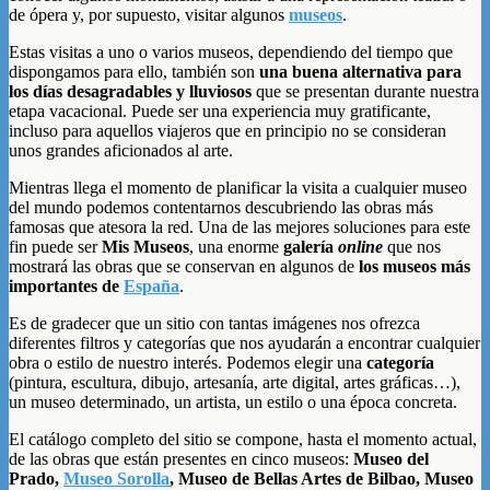
de ópera y, por supuesto, visitar algunos
museos
.
Estas visitas a uno o varios museos, dependiendo del tiempo que
dispongamos para ello, también son
una buena alternativa para
los días desagradables y lluviosos
que se presentan durante nuestra
etapa vacacional. Puede ser una experiencia muy gratificante,
incluso para aquellos viajeros que en principio no se consideran
unos grandes aficionados al arte.
Mientras llega el momento de planificar la visita a cualquier museo
del mundo podemos contentarnos descubriendo las obras más
famosas que atesora la red. Una de las mejores soluciones para este
fin puede ser
Mis Museos
, una enorme
galería
online
que nos
mostrará las obras que se conservan en algunos de
los museos más
importantes de
España
.
Es de gradecer que un sitio con tantas imágenes nos ofrezca
diferentes filtros y categorías que nos ayudarán a encontrar cualquier
obra o estilo de nuestro interés. Podemos elegir una
categoría
(pintura, escultura, dibujo, artesanía, arte digital, artes gráficas…),
un museo determinado, un artista, un estilo o una época concreta.
El catálogo completo del sitio se compone, hasta el momento actual,
de las obras que están presentes en cinco museos:
Museo del
Prado,
Museo Sorolla
, Museo de Bellas Artes de Bilbao, Museo