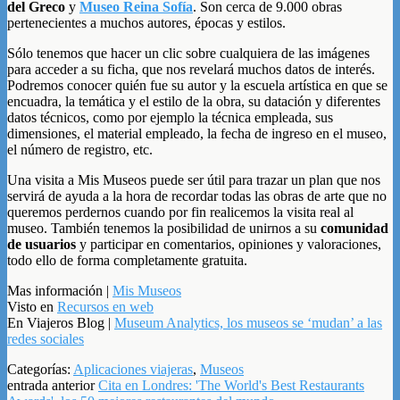
del Greco
y
Museo Reina Sofía
. Son cerca de 9.000 obras
pertenecientes a muchos autores, épocas y estilos.
Sólo tenemos que hacer un clic sobre cualquiera de las imágenes
para acceder a su ficha, que nos revelará muchos datos de interés.
Podremos conocer quién fue su autor y la escuela artística en que se
encuadra, la temática y el estilo de la obra, su datación y diferentes
datos técnicos, como por ejemplo la técnica empleada, sus
dimensiones, el material empleado, la fecha de ingreso en el museo,
el número de registro, etc.
Una visita a Mis Museos puede ser útil para trazar un plan que nos
servirá de ayuda a la hora de recordar todas las obras de arte que no
queremos perdernos cuando por fin realicemos la visita real al
museo. También tenemos la posibilidad de unirnos a su
comunidad
de usuarios
y participar en comentarios, opiniones y valoraciones,
todo ello de forma completamente gratuita.
Mas información |
Mis Museos
Visto en
Recursos en web
En Viajeros Blog |
Museum Analytics, los museos se ‘mudan’ a las
redes sociales
Categorías:
Aplicaciones viajeras
,
Museos
entrada anterior
Cita en Londres: 'The World's Best Restaurants