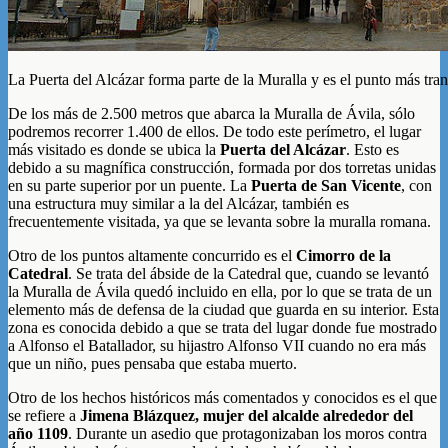
La Puerta del Alcázar forma parte de la Muralla y es el punto más tra
De los más de 2.500 metros que abarca la Muralla de Ávila, sólo
podremos recorrer 1.400 de ellos. De todo este perímetro, el lugar
más visitado es donde se ubica la
Puerta del Alcázar
. Esto es
debido a su magnífica construcción, formada por dos torretas unidas
en su parte superior por un puente. La
Puerta de San Vicente
, con
una estructura muy similar a la del Alcázar, también es
frecuentemente visitada, ya que se levanta sobre la muralla romana.
Otro de los puntos altamente concurrido es el
Cimorro de la
Catedral
. Se trata del ábside de la Catedral que, cuando se levantó
la Muralla de Ávila quedó incluido en ella, por lo que se trata de un
elemento más de defensa de la ciudad que guarda en su interior. Esta
zona es conocida debido a que se trata del lugar donde fue mostrado
a Alfonso el Batallador, su hijastro Alfonso VII cuando no era más
que un niño, pues pensaba que estaba muerto.
Otro de los hechos históricos más comentados y conocidos es el que
se refiere a
Jimena Blázquez, mujer del alcalde alrededor del
año 1109
. Durante un asedio que protagonizaban los moros contra