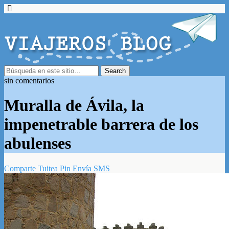
sin comentarios
Muralla de Ávila, la
impenetrable barrera de los
abulenses
Comparte
Tuitea
Pin
Envía
SMS