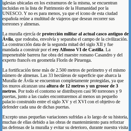
iglesias ubicadas en los extramuros de la misma, se encuentran
incluidas en la lista de Patrimonio de la Humanidad por la
UNESCO. Y no es para menos, ya que el icono de esta ciudad
española reúne a multitud de viajeros que desean recorrer sus
torreones y almenas.
La muralla ejercía de
protección militar al actual casco antiguo de
Ávila
, que rodeaba, envolvía y separaba el campo de la civilización.
La construcción data de la segunda mitad del siglo XII y fue
mandada a construir por el
rey Alfonso VI de Castilla
. La
impenetrable barrera fue obra del maestre romano Casandro y del
experto francés en geometría Florín de Piruenga.
La fortificación tiene más de 2.500 metros de perímetro y el mismo
número de almenas. Las 33 hectáreas de superficie que abarca la
Muralla de Ávila se encuentran completamente protegidas, ya que
los muros alcanzan una
altura de 12 metros y un grosor de 3
metros
. Por todo el contorno se distribuyen casi 90 torreones y 9
puertas, junto a las cuales encontraremos al menos un pequeño
palacio construido entre el siglo XV y el XVI con el objetivo de
defender cada una de dichas puertas.
Excepto unas pequeñas variaciones sufridas a lo largo de su historia,
muchas de ellas debido a las obras de mantenimiento para reforzar
las defensas de la muralla y evitar su deterioro, durante nuestra visita