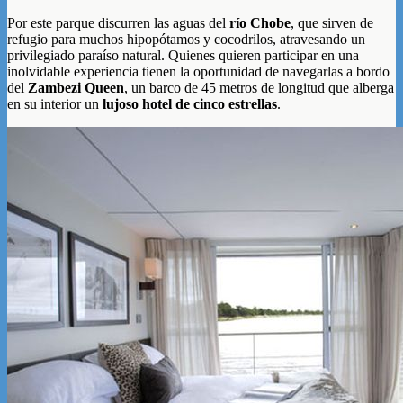
Por este parque discurren las aguas del
río Chobe
, que sirven de
refugio para muchos hipopótamos y cocodrilos, atravesando un
privilegiado paraíso natural. Quienes quieren participar en una
inolvidable experiencia tienen la oportunidad de navegarlas a bordo
del
Zambezi Queen
, un barco de 45 metros de longitud que alberga
en su interior un
lujoso hotel de cinco estrellas
.