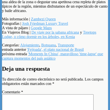
una aldea de la zona o degustar una apetitosa cena repleta de platos
típicos de la región, mientras disfrutamos de un espectáculo de canto
y baile africano.
Más información |
Zambezi Queen
Fotografías |
Josh Friedman Luxury Travel
A vista de pájaro |
Google Maps
En Viajeros Blog |
De viaje por la sabana africana
y
Treetops
Lodge, o cómo dormir en los árboles, en Kenia
Categorías:
Alojamiento
,
Botsuana
,
Transporte
entrada anterior
'Feijoada', el plato nacional de Brasil
próxima entrada
'Moments In China', maravilloso 'time-lapse' que
captura momentos del país asiático
Deja una respuesta
Tu dirección de correo electrónico no será publicada.
Los campos
obligatorios están marcados con
*
Comentario
*