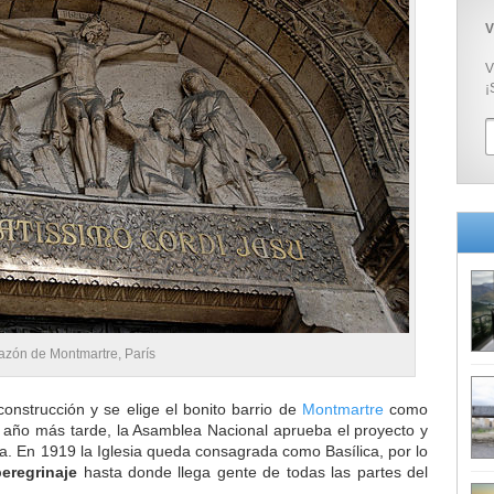
V
V
¡
razón de Montmartre, París
onstrucción y se elige el bonito barrio de
Montmartre
como
n año más tarde, la Asamblea Nacional aprueba el proyecto y
dea. En 1919 la Iglesia queda consagrada como Basílica, por lo
peregrinaje
hasta donde llega gente de todas las partes del