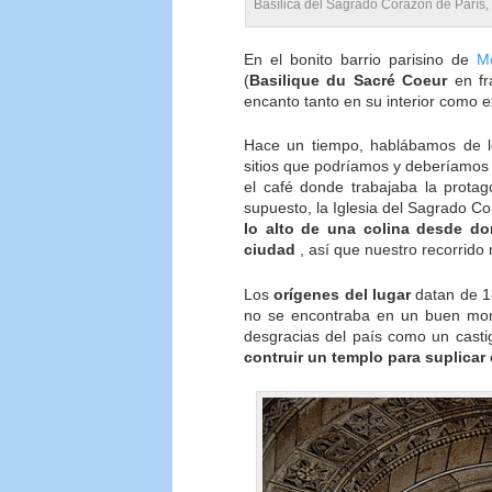
Basílica del Sagrado Corazón de París, 
En el bonito barrio parisino de
M
(
Basilique du Sacré Coeur
en fr
encanto tanto en su interior como ex
Hace un tiempo, hablábamos de lo
sitios que podríamos y deberíamos 
el café donde trabajaba la protago
supuesto, la Iglesia del Sagrado C
lo alto de una colina desde d
ciudad
, así que nuestro recorrido
Los
orígenes del lugar
datan de 1
no se encontraba en un buen mom
desgracias del país como un casti
contruir un templo para suplicar