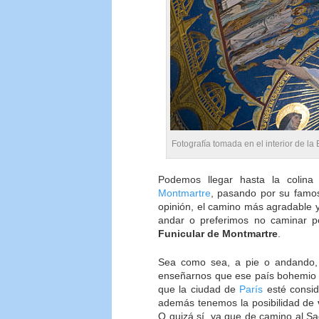
Fotografía tomada en el interior de l
Podemos llegar hasta la colina 
Montmartre
, pasando por su famos
opinión, el camino más agradable
andar o preferimos no caminar po
Funicular de Montmartre
.
Sea como sea, a pie o andando, 
enseñarnos que ese país bohemio d
que la ciudad de
París
esté consi
además tenemos la posibilidad de
O quizá sí, ya que de camino al S