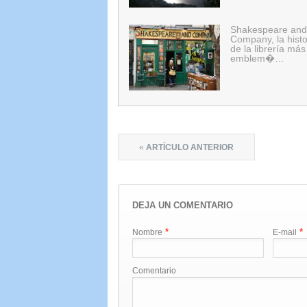
Shakespeare and
Company, la histo
de la librería más
emblem�…
«
ARTÍCULO ANTERIOR
DEJA UN COMENTARIO
*
*
Nombre
E-mail
Comentario