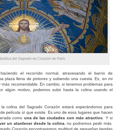
a Basílica del Sagrado de Corazón de París
haciendo el recorrido normal, atravesando el barrio de
a plaza llena de pintores y subiendo una cuesta. Es, en mi
 y más recomendable. En cambio, si tenemos problemas para
r algún motivo, podemos subir hasta la colina usando el
la colina del Sagrado Corazón estará esperándonos para
e película sí que existe. Es uno de esos lugares que hacen
derada como
una de las ciudades con más atractivo
. Y si
ver un atardecer desde la colina
, no podremos pedir más.
agrado Corazón encontraremos multitud de pequeñas tiendas