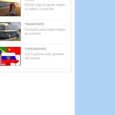
Dónde viaja la gente según
su edad y situación
TRANSPORTE
Consejos para viajes largos
en autobús
CURIOSIDADES
Los 5 países más grandes
del mundo