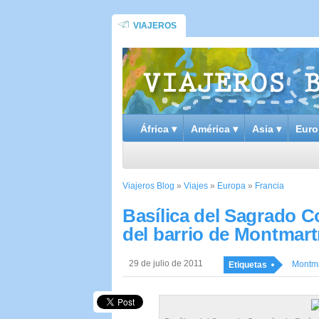
VIAJEROS
África ▾
América ▾
Asia ▾
Euro
Viajeros Blog
»
Viajes
»
Europa
»
Francia
Basílica del Sagrado C
del barrio de Montmart
29 de julio de 2011
Montma
Etiquetas