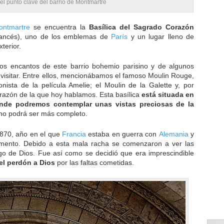
el punto clave del barrio de Montmartre
ontmartre
se encuentra la
Basílica del Sagrado Corazón
ancés), uno de los emblemas de
París
y un lugar lleno de
terior.
s encantos de este barrio bohemio parisino y de algunos
visitar. Entre ellos, mencionábamos el famoso Moulin Rouge,
nista de la película Amelie; el Moulin de la Galette y, por
orazón de la que hoy hablamos. Esta basílica
está situada en
onde podremos contemplar unas vistas preciosas de la
 no podrá ser más completo.
870, año en el que
Francia
estaba en guerra con
Alemania
y
ento. Debido a esta mala racha se comenzaron a ver las
go de Dios. Fue así como se decidió que era imprescindible
 el perdón a Dios
por las faltas cometidas.