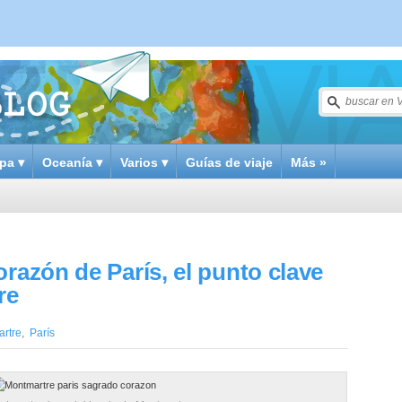
pa ▾
Oceanía ▾
Varios ▾
Guías de viaje
Más »
orazón de París, el punto clave
re
rtre
,
París